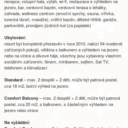
recepce, vstupní hala, výtah, wi-fi, restaurace s výhledem na
jezero, bar, venkovní bazén, venkovní terasa s lehátky,
zahrada, wellness centrum (emoční sprchy, sauna, vířivka,
turecká lázeň, masáže), vnitřní bazén, dětské hřiště, garáže,
parkoviště, pronájem jízdních kol (za poplatek)
Ubytování:
resort byl kompletně přestavěn v roce 2010, nabízí 54 moderně
zařízených pokojů, většina s balkonem a výhledem na jezero
nebo na vinice a olivové háje, všechny jsou vybaveny vlastním
sociálním zařízením, fénem, minibarem, sejfem, Sat TV,
telefonem a klimatizací
Standard
– max. 2 dospělí + 2 děti, může být patrová postel,
cca 18 m2, boční výhled na jezero
Comfort Balcony
– max. 2 dospělí + 2 děti, může být patrová
postel, cca 20 m2, s balkonem, s částečným výhledem na
jezero nebo vinice
Na vyžádání: