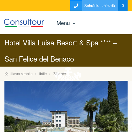
0
Schránka zájezdů
Menu
Hotel Villa Luisa Resort & Spa **** –
San Felice del Benaco
Hlavní stránka
Itálie
Zájezdy