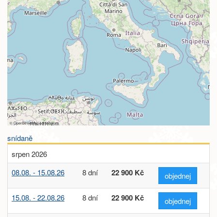
©
OpenStreetMap
contributors
snídaně
srpen 2026
08.08. - 15.08.26
8 dní
22 900 Kč
objednej
15.08. - 22.08.26
8 dní
22 900 Kč
objednej