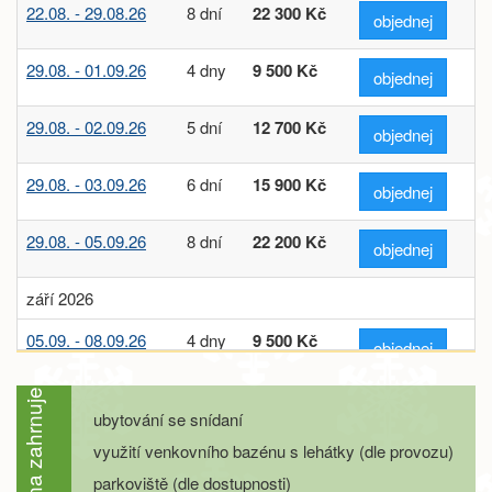
22.08. - 29.08.26
8 dní
22 300 Kč
objednej
29.08. - 01.09.26
4 dny
9 500 Kč
objednej
29.08. - 02.09.26
5 dní
12 700 Kč
objednej
29.08. - 03.09.26
6 dní
15 900 Kč
objednej
29.08. - 05.09.26
8 dní
22 200 Kč
objednej
září 2026
05.09. - 08.09.26
4 dny
9 500 Kč
objednej
05.09. - 09.09.26
5 dní
12 700 Kč
Cena zahrnuje
objednej
ubytování se snídaní
využití venkovního bazénu s lehátky (dle provozu)
05.09. - 10.09.26
6 dní
15 900 Kč
objednej
parkoviště (dle dostupnosti)