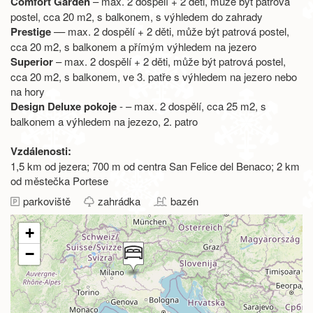
Comfort Garden
– max. 2 dospělí + 2 děti, může být patrová
postel, cca 20 m2, s balkonem, s výhledem do zahrady
Prestige
–– max. 2 dospělí + 2 děti, může být patrová postel,
cca 20 m2, s balkonem a přímým výhledem na jezero
Superior
– max. 2 dospělí + 2 děti, může být patrová postel,
cca 20 m2, s balkonem, ve 3. patře s výhledem na jezero nebo
na hory
Design Deluxe pokoje
- – max. 2 dospělí, cca 25 m2, s
balkonem a výhledem na jezezo, 2. patro
Vzdálenosti:
1,5 km od jezera; 700 m od centra San Felice del Benaco; 2 km
od městečka Portese
parkoviště
zahrádka
bazén
+
−