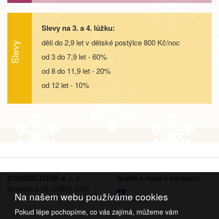
26.09. - 29.09.26
4 dny
6 900 Kč
objednej
Slevy na 3. a 4. lůžku:
děti do 2,9 let v dětské postýlce 800 Kč/noc
26.09. - 30.09.26
5 dní
9 000 Kč
Slevy
objednej
od 3 do 7,9 let - 60%
26.09. - 01.10.26
6 dní
11 200 Kč
od 8 do 11,9 let - 20%
objednej
od 12 let - 10%
26.09. - 03.10.26
8 dní
15 500 Kč
objednej
říjen 2026
03.10. - 06.10.26
4 dny
6 500 Kč
objednej
03.10. - 07.10.26
5 dní
8 600 Kč
objednej
CONSULTOUR s. r. o.
Buďte s námi v kontaktu
Nerudova 45, 50601 Jičín
03.10. - 08.10.26
6 dní
10 800 Kč
objednej
Na našem webu používáme cookies
Pokud lépe pochopíme, co vás zajímá, můžeme vám
03.10. - 10.10.26
8 dní
15 100 Kč
objednej