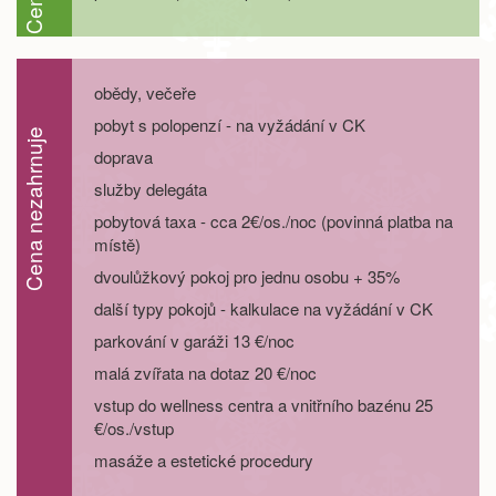
05.09. - 12.09.26
8 dní
22 200 Kč
objednej
12.09. - 15.09.26
4 dny
9 200 Kč
objednej
obědy, večeře
pobyt s polopenzí - na vyžádání v CK
12.09. - 16.09.26
5 dní
12 200 Kč
Cena nezahrnuje
objednej
doprava
služby delegáta
12.09. - 17.09.26
6 dní
15 200 Kč
objednej
pobytová taxa - cca 2€/os./noc (povinná platba na
místě)
12.09. - 19.09.26
8 dní
21 200 Kč
objednej
dvoulůžkový pokoj pro jednu osobu + 35%
19.09. - 22.09.26
4 dny
8 200 Kč
další typy pokojů - kalkulace na vyžádání v CK
objednej
parkování v garáži 13 €/noc
19.09. - 23.09.26
5 dní
10 700 Kč
malá zvířata na dotaz 20 €/noc
objednej
vstup do wellness centra a vnitřního bazénu 25
19.09. - 24.09.26
6 dní
13 300 Kč
€/os./vstup
objednej
masáže a estetické procedury
19.09. - 26.09.26
8 dní
18 400 Kč
objednej