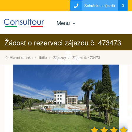
0
Schránka zájezdů
Menu
Žádost o rezervaci zájezdu č. 473473
Hlavní stránka
Itálie
Zájezdy
Zájezd č. 473473