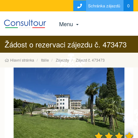
0
Schránka zájezdů
Menu
Žádost o rezervaci zájezdu č. 473473
Hlavní stránka
Itálie
Zájezdy
Zájezd č. 473473