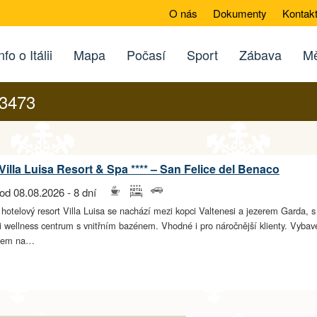
O nás
Dokumenty
Kontak
nfo o Itálii
Mapa
Počasí
Sport
Zábava
Mě
73473
Villa Luisa Resort & Spa **** – San Felice del Benaco
od 08.08.2026 - 8 dní
 hotelový resort Villa Luisa se nachází mezi kopci Valtenesi a jezerem Garda, 
i wellness centrum s vnitřním bazénem. Vhodné i pro náročnější klienty. Vybaven
edem na…