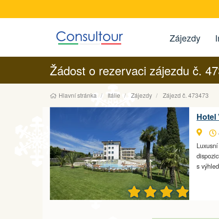
Zájezdy
I
Žádost o rezervaci zájezdu č. 4
Hlavní stránka
Itálie
Zájezdy
Zájezd č. 473473
Hotel 
Luxusní
dispozic
s výhl