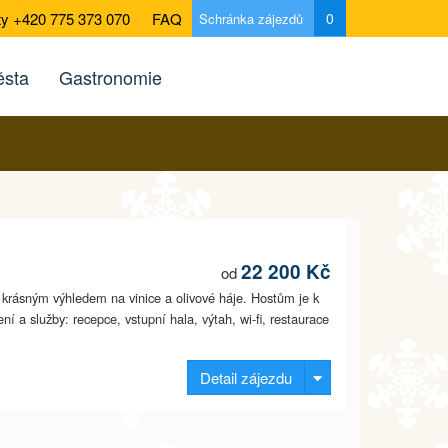
ty +420 775 373 070
FAQ
0
Schránka zájezdů
sta
Gastronomie
22 200 Kč
od
s krásným výhledem na vinice a olivové háje. Hostům je k
í a služby: recepce, vstupní hala, výtah, wi-fi, restaurace
Detail zájezdu