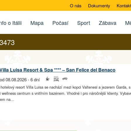
O nás
Dokumenty
Kontak
nfo o Itálii
Mapa
Počasí
Sport
Zábava
Mě
73473
Villa Luisa Resort & Spa **** – San Felice del Benaco
od 08.08.2026 - 6 dní
 hotelový resort Villa Luisa se nachází mezi kopci Valtenesi a jezerem Garda, 
i wellness centrum s vnitřním bazénem. Vhodné i pro náročnější klienty. Vybaven
edem na…