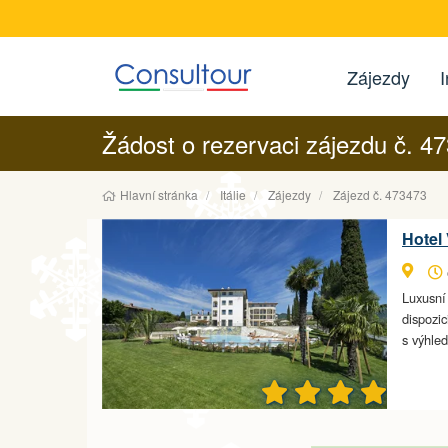
Zájezdy
I
Žádost o rezervaci zájezdu č. 4
Hlavní stránka
Itálie
Zájezdy
Zájezd č. 473473
Hotel 
Luxusní
dispozic
s výhl