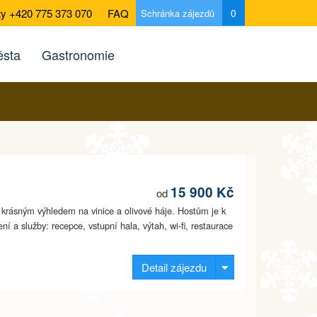
ty +420 775 373 070
FAQ
0
Schránka zájezdů
sta
Gastronomie
15 900 Kč
od
s krásným výhledem na vinice a olivové háje. Hostům je k
í a služby: recepce, vstupní hala, výtah, wi-fi, restaurace
Detail zájezdu