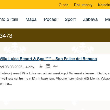
O nás
Dokumenty
Kontak
nfo o Itálii
Mapa
Počasí
Sport
Zábava
Mě
73473
Villa Luisa Resort & Spa **** – San Felice del Benaco
od 08.08.2026 - 4 dny
 hotelový resort Villa Luisa se nachází mezi kopci Valtenesi a jezerem Garda, 
i wellness centrum s vnitřním bazénem. Vhodné i pro náročnější klienty. Vybaven
edem na…