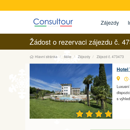
Zájezdy
I
Žádost o rezervaci zájezdu č. 4
Hlavní stránka
Itálie
Zájezdy
Zájezd č. 473473
Hotel 
Luxusní
dispozic
s výhl