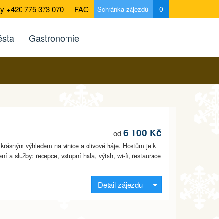
ty +420 775 373 070
FAQ
0
Schránka zájezdů
sta
Gastronomie
6 100 Kč
od
s krásným výhledem na vinice a olivové háje. Hostům je k
í a služby: recepce, vstupní hala, výtah, wi-fi, restaurace
Detail zájezdu