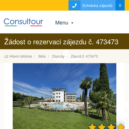
0
Schránka zájezdů
Menu
Žádost o rezervaci zájezdu č. 473473
Hlavní stránka
Itálie
Zájezdy
Zájezd č. 473473