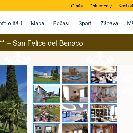
O nás
Dokumenty
Kontak
nfo o Itálii
Mapa
Počasí
Sport
Zábava
Mě
*** – San Felice del Benaco