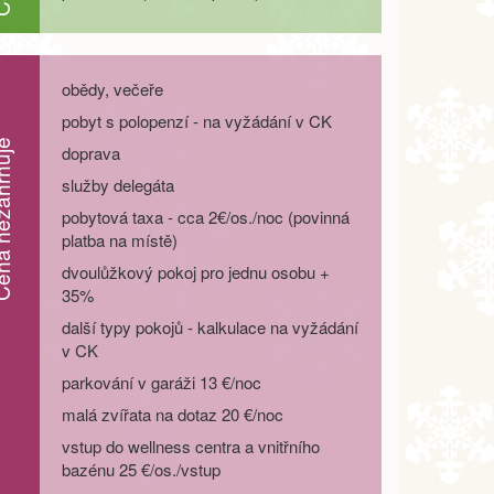
obědy, večeře
pobyt s polopenzí - na vyžádání v CK
zahrnuje
doprava
služby delegáta
pobytová taxa - cca 2€/os./noc (povinná
platba na místě)
dvoulůžkový pokoj pro jednu osobu +
35%
další typy pokojů - kalkulace na vyžádání
v CK
parkování v garáži 13 €/noc
malá zvířata na dotaz 20 €/noc
vstup do wellness centra a vnitřního
bazénu 25 €/os./vstup