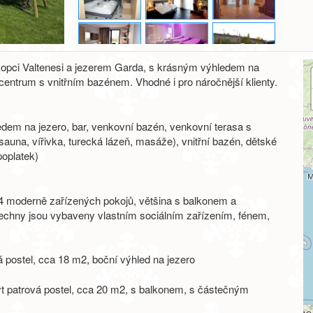
 kopci Valtenesi a jezerem Garda, s krásným výhledem na
 centrum s vnitřním bazénem. Vhodné i pro náročnější klienty.
hledem na jezero, bar, venkovní bazén, venkovní terasa s
auna, vířivka, turecká lázeň, masáže), vnitřní bazén, dětské
poplatek)
54 moderně zařízených pokojů, většina s balkonem a
šechny jsou vybaveny vlastním sociálním zařízením, fénem,
á postel, cca 18 m2, boční výhled na jezero
ýt patrová postel, cca 20 m2, s balkonem, s částečným