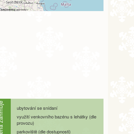
OpenStreetMap
contributors
ahrnuje
ubytování se snídaní
využití venkovního bazénu s lehátky (dle
provozu)
parkoviště (dle dostupnosti)