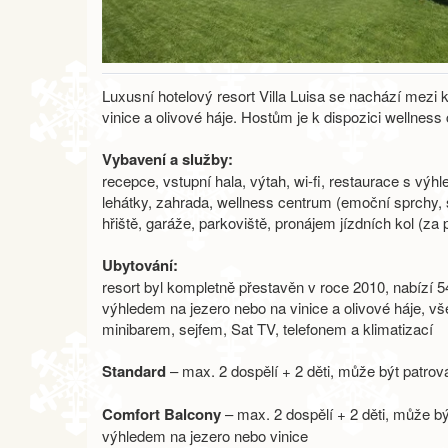
Luxusní hotelový resort Villa Luisa se nachází mezi
vinice a olivové háje. Hostům je k dispozici wellness
Vybavení a služby:
recepce, vstupní hala, výtah, wi-fi, restaurace s vý
lehátky, zahrada, wellness centrum (emoční sprchy, s
hřiště, garáže, parkoviště, pronájem jízdních kol (za 
Ubytování:
resort byl kompletně přestavěn v roce 2010, nabízí 
výhledem na jezero nebo na vinice a olivové háje, v
minibarem, sejfem, Sat TV, telefonem a klimatizací
Standard
– max. 2 dospělí + 2 děti, může být patrov
Comfort Balcony
– max. 2 dospělí + 2 děti, může b
výhledem na jezero nebo vinice