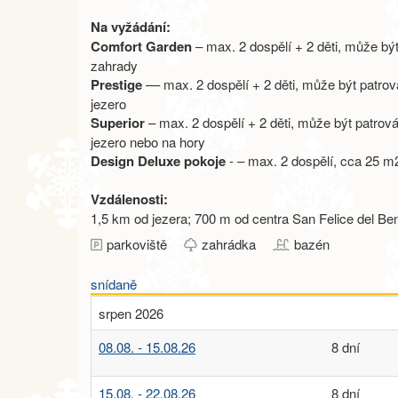
Na vyžádání:
Comfort Garden
– max. 2 dospělí + 2 děti, může bý
zahrady
Prestige
–– max. 2 dospělí + 2 děti, může být patr
jezero
Superior
– max. 2 dospělí + 2 děti, může být patrov
jezero nebo na hory
Design Deluxe pokoje
- – max. 2 dospělí, cca 25 m
Vzdálenosti:
1,5 km od jezera; 700 m od centra San Felice del B
parkoviště
zahrádka
bazén
snídaně
srpen 2026
08.08. - 15.08.26
8 dní
15.08. - 22.08.26
8 dní