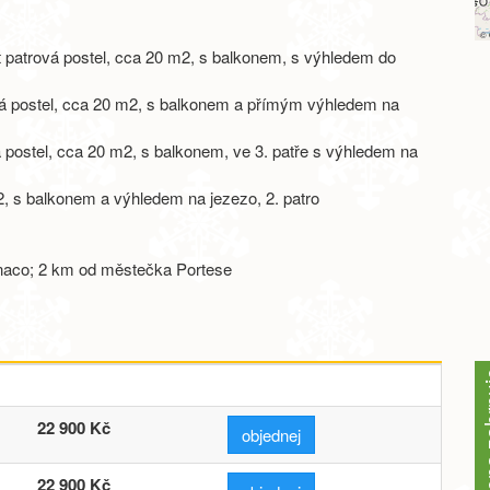
©
t patrová postel, cca 20 m2, s balkonem, s výhledem do
ová postel, cca 20 m2, s balkonem a přímým výhledem na
á postel, cca 20 m2, s balkonem, ve 3. patře s výhledem na
2, s balkonem a výhledem na jezezo, 2. patro
enaco; 2 km od městečka Portese
Cena z
22 900 Kč
objednej
22 900 Kč