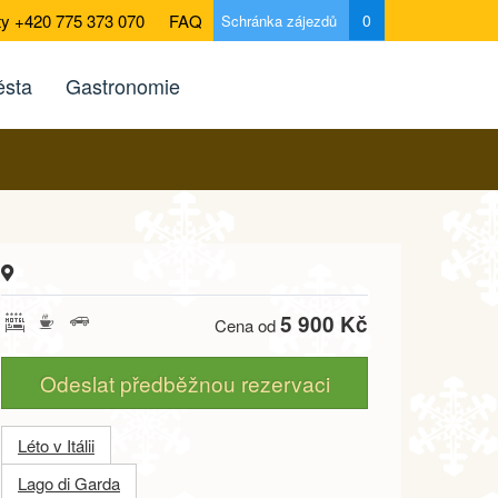
ty +420 775 373 070
FAQ
0
Schránka zájezdů
sta
Gastronomie
5 900 Kč
Cena od
Odeslat předběžnou rezervaci
Léto v Itálii
Lago di Garda