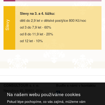
26.09. - 29.09.26
4 dny
6 900 Kč
objednej
Slevy na 3. a 4. lůžku:
děti do 2,9 let v dětské postýlce 800 Kč/noc
26.09. - 30.09.26
5 dní
9 000 Kč
Slevy
objednej
od 3 do 7,9 let - 60%
26.09. - 01.10.26
6 dní
11 200 Kč
od 8 do 11,9 let - 20%
objednej
od 12 let - 10%
26.09. - 03.10.26
8 dní
15 500 Kč
objednej
říjen 2026
03.10. - 06.10.26
4 dny
6 500 Kč
objednej
03.10. - 07.10.26
5 dní
8 600 Kč
objednej
CONSULTOUR s. r. o.
Buďte s námi v kontaktu
Nerudova 45, 50601 Jičín
03.10. - 08.10.26
6 dní
10 800 Kč
objednej
Na našem webu používáme cookies
Pokud lépe pochopíme, co vás zajímá, můžeme vám
03.10. - 10.10.26
8 dní
15 100 Kč
objednej