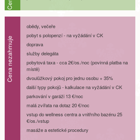
05.09. - 12.09.26
8 dní
22 200 Kč
objednej
12.09. - 15.09.26
4 dny
9 200 Kč
objednej
obědy, večeře
pobyt s polopenzí - na vyžádání v CK
12.09. - 16.09.26
5 dní
12 200 Kč
Cena nezahrnuje
objednej
doprava
služby delegáta
12.09. - 17.09.26
6 dní
15 200 Kč
objednej
pobytová taxa - cca 2€/os./noc (povinná platba na
místě)
12.09. - 19.09.26
8 dní
21 200 Kč
objednej
dvoulůžkový pokoj pro jednu osobu + 35%
19.09. - 22.09.26
4 dny
8 200 Kč
další typy pokojů - kalkulace na vyžádání v CK
objednej
parkování v garáži 13 €/noc
19.09. - 23.09.26
5 dní
10 700 Kč
malá zvířata na dotaz 20 €/noc
objednej
vstup do wellness centra a vnitřního bazénu 25
19.09. - 24.09.26
6 dní
13 300 Kč
€/os./vstup
objednej
masáže a estetické procedury
19.09. - 26.09.26
8 dní
18 400 Kč
objednej