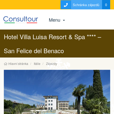
0
Schránka zájezdů
Menu
Hotel Villa Luisa Resort & Spa **** –
San Felice del Benaco
Hlavní stránka
Itálie
Zájezdy