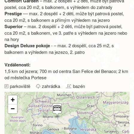
Comfort Garden
– max. 2 dospělí + 2 děti, může být patrová
postel, cca 20 m2, s balkonem, s výhledem do zahrady
Prestige
–– max. 2 dospělí + 2 děti, může být patrová postel,
cca 20 m2, s balkonem a přímým výhledem na jezero
Superior
– max. 2 dospělí + 2 děti, může být patrová postel,
cca 20 m2, s balkonem, ve 3. patře s výhledem na jezero nebo
na hory
Design Deluxe pokoje
- – max. 2 dospělí, cca 25 m2, s
balkonem a výhledem na jezezo, 2. patro
Vzdálenosti:
1,5 km od jezera; 700 m od centra San Felice del Benaco; 2 km
od městečka Portese
parkoviště
zahrádka
bazén
+
−