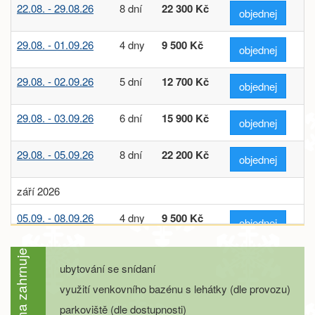
22.08. - 29.08.26
8 dní
22 300 Kč
objednej
29.08. - 01.09.26
4 dny
9 500 Kč
objednej
29.08. - 02.09.26
5 dní
12 700 Kč
objednej
29.08. - 03.09.26
6 dní
15 900 Kč
objednej
29.08. - 05.09.26
8 dní
22 200 Kč
objednej
září 2026
05.09. - 08.09.26
4 dny
9 500 Kč
objednej
05.09. - 09.09.26
5 dní
12 700 Kč
Cena zahrnuje
objednej
ubytování se snídaní
využití venkovního bazénu s lehátky (dle provozu)
05.09. - 10.09.26
6 dní
15 900 Kč
objednej
parkoviště (dle dostupnosti)