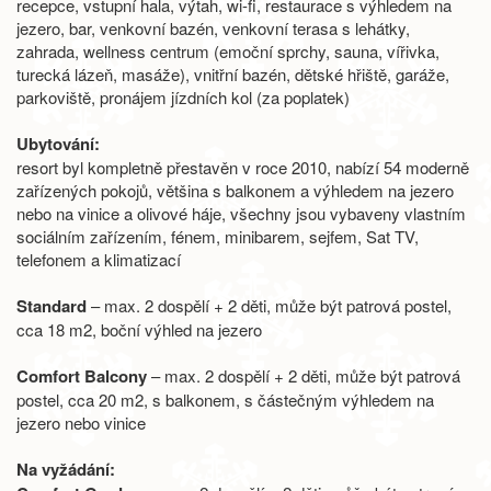
recepce, vstupní hala, výtah, wi-fi, restaurace s výhledem na
jezero, bar, venkovní bazén, venkovní terasa s lehátky,
zahrada, wellness centrum (emoční sprchy, sauna, vířivka,
turecká lázeň, masáže), vnitřní bazén, dětské hřiště, garáže,
parkoviště, pronájem jízdních kol (za poplatek)
Ubytování:
resort byl kompletně přestavěn v roce 2010, nabízí 54 moderně
zařízených pokojů, většina s balkonem a výhledem na jezero
nebo na vinice a olivové háje, všechny jsou vybaveny vlastním
sociálním zařízením, fénem, minibarem, sejfem, Sat TV,
telefonem a klimatizací
Standard
– max. 2 dospělí + 2 děti, může být patrová postel,
cca 18 m2, boční výhled na jezero
Comfort Balcony
– max. 2 dospělí + 2 děti, může být patrová
postel, cca 20 m2, s balkonem, s částečným výhledem na
jezero nebo vinice
Na vyžádání: