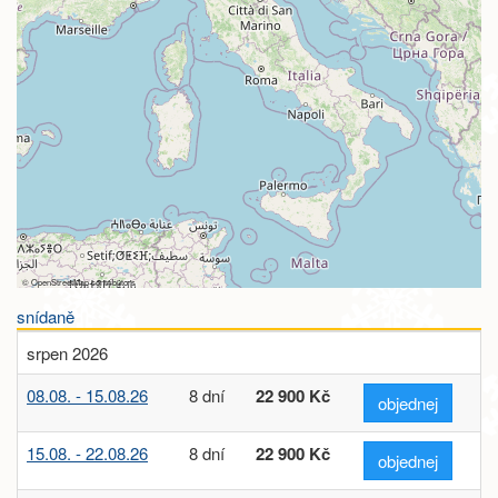
©
OpenStreetMap
contributors
snídaně
srpen 2026
08.08. - 15.08.26
8 dní
22 900 Kč
objednej
15.08. - 22.08.26
8 dní
22 900 Kč
objednej