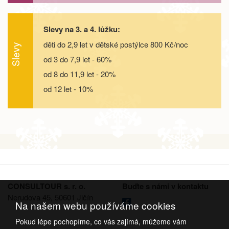
26.09. - 29.09.26
4 dny
6 900 Kč
objednej
Slevy na 3. a 4. lůžku:
děti do 2,9 let v dětské postýlce 800 Kč/noc
26.09. - 30.09.26
5 dní
9 000 Kč
Slevy
objednej
od 3 do 7,9 let - 60%
26.09. - 01.10.26
6 dní
11 200 Kč
od 8 do 11,9 let - 20%
objednej
od 12 let - 10%
26.09. - 03.10.26
8 dní
15 500 Kč
objednej
říjen 2026
03.10. - 06.10.26
4 dny
6 500 Kč
objednej
03.10. - 07.10.26
5 dní
8 600 Kč
objednej
CONSULTOUR s. r. o.
Buďte s námi v kontaktu
Nerudova 45, 50601 Jičín
03.10. - 08.10.26
6 dní
10 800 Kč
objednej
Na našem webu používáme cookies
Pokud lépe pochopíme, co vás zajímá, můžeme vám
03.10. - 10.10.26
8 dní
15 100 Kč
objednej