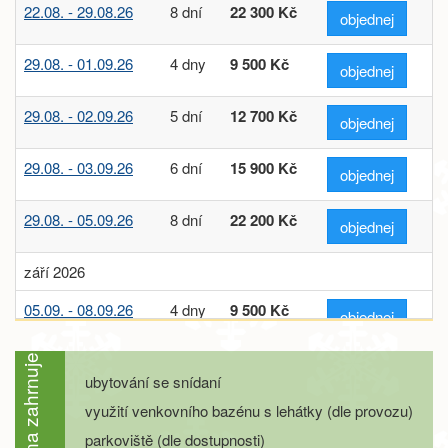
22.08. - 29.08.26
8 dní
22 300 Kč
objednej
29.08. - 01.09.26
4 dny
9 500 Kč
objednej
29.08. - 02.09.26
5 dní
12 700 Kč
objednej
29.08. - 03.09.26
6 dní
15 900 Kč
objednej
29.08. - 05.09.26
8 dní
22 200 Kč
objednej
září 2026
05.09. - 08.09.26
4 dny
9 500 Kč
objednej
05.09. - 09.09.26
5 dní
12 700 Kč
Cena zahrnuje
objednej
ubytování se snídaní
využití venkovního bazénu s lehátky (dle provozu)
05.09. - 10.09.26
6 dní
15 900 Kč
objednej
parkoviště (dle dostupnosti)