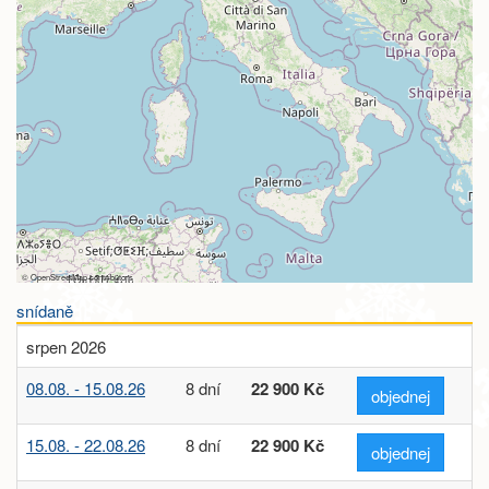
©
OpenStreetMap
contributors
snídaně
srpen 2026
08.08. - 15.08.26
8 dní
22 900 Kč
objednej
15.08. - 22.08.26
8 dní
22 900 Kč
objednej