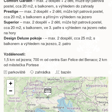
Comfort Garden
– max. 2 dospělí + 2 děti, může být patrová
postel, cca 20 m2, s balkonem, s výhledem do zahrady
Prestige
–– max. 2 dospělí + 2 děti, může být patrová postel,
cca 20 m2, s balkonem a přímým výhledem na jezero
Superior
– max. 2 dospělí + 2 děti, může být patrová postel,
cca 20 m2, s balkonem, ve 3. patře s výhledem na jezero nebo
na hory
Design Deluxe pokoje
- – max. 2 dospělí, cca 25 m2, s
balkonem a výhledem na jezezo, 2. patro
Vzdálenosti:
1,5 km od jezera; 700 m od centra San Felice del Benaco; 2 km
od městečka Portese
parkoviště
zahrádka
bazén
+
−