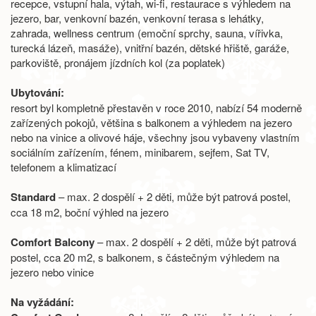
recepce, vstupní hala, výtah, wi-fi, restaurace s výhledem na
jezero, bar, venkovní bazén, venkovní terasa s lehátky,
zahrada, wellness centrum (emoční sprchy, sauna, vířivka,
turecká lázeň, masáže), vnitřní bazén, dětské hřiště, garáže,
parkoviště, pronájem jízdních kol (za poplatek)
Ubytování:
resort byl kompletně přestavěn v roce 2010, nabízí 54 moderně
zařízených pokojů, většina s balkonem a výhledem na jezero
nebo na vinice a olivové háje, všechny jsou vybaveny vlastním
sociálním zařízením, fénem, minibarem, sejfem, Sat TV,
telefonem a klimatizací
Standard
– max. 2 dospělí + 2 děti, může být patrová postel,
cca 18 m2, boční výhled na jezero
Comfort Balcony
– max. 2 dospělí + 2 děti, může být patrová
postel, cca 20 m2, s balkonem, s částečným výhledem na
jezero nebo vinice
Na vyžádání: