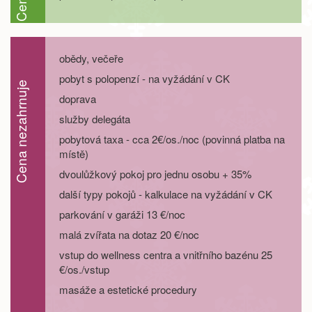
05.09. - 12.09.26
8 dní
22 200 Kč
objednej
12.09. - 15.09.26
4 dny
9 200 Kč
objednej
obědy, večeře
pobyt s polopenzí - na vyžádání v CK
12.09. - 16.09.26
5 dní
12 200 Kč
Cena nezahrnuje
objednej
doprava
služby delegáta
12.09. - 17.09.26
6 dní
15 200 Kč
objednej
pobytová taxa - cca 2€/os./noc (povinná platba na
místě)
12.09. - 19.09.26
8 dní
21 200 Kč
objednej
dvoulůžkový pokoj pro jednu osobu + 35%
19.09. - 22.09.26
4 dny
8 200 Kč
další typy pokojů - kalkulace na vyžádání v CK
objednej
parkování v garáži 13 €/noc
19.09. - 23.09.26
5 dní
10 700 Kč
malá zvířata na dotaz 20 €/noc
objednej
vstup do wellness centra a vnitřního bazénu 25
19.09. - 24.09.26
6 dní
13 300 Kč
€/os./vstup
objednej
masáže a estetické procedury
19.09. - 26.09.26
8 dní
18 400 Kč
objednej