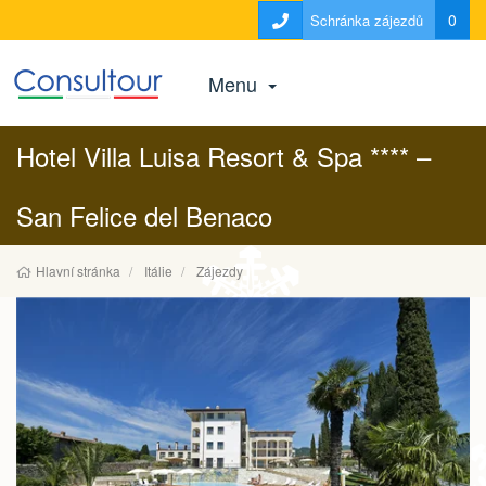
0
Schránka zájezdů
Menu
Hotel Villa Luisa Resort & Spa **** –
San Felice del Benaco
Hlavní stránka
Itálie
Zájezdy