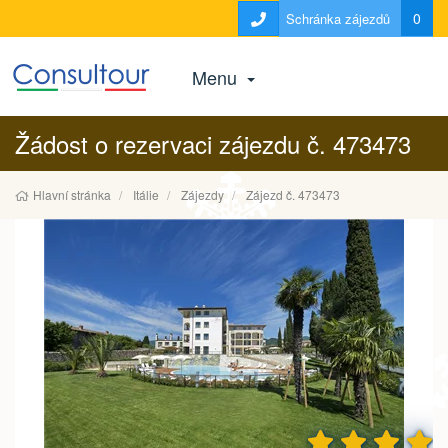
0
Schránka zájezdů
Menu
Žádost o rezervaci zájezdu č. 473473
Hlavní stránka
Itálie
Zájezdy
Zájezd č. 473473