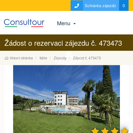
0
Schránka zájezdů
Menu
Žádost o rezervaci zájezdu č. 473473
Hlavní stránka
Itálie
Zájezdy
Zájezd č. 473473