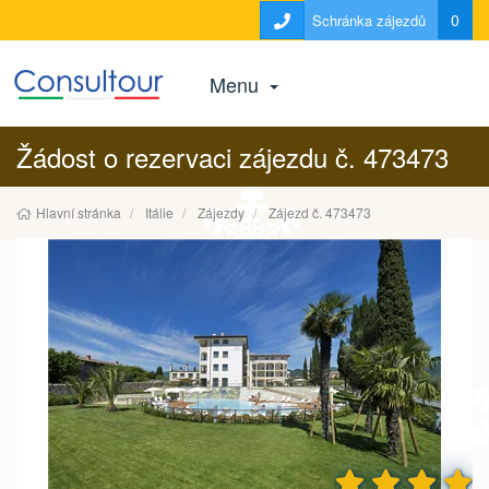
0
Schránka zájezdů
Menu
Žádost o rezervaci zájezdu č. 473473
Hlavní stránka
Itálie
Zájezdy
Zájezd č. 473473