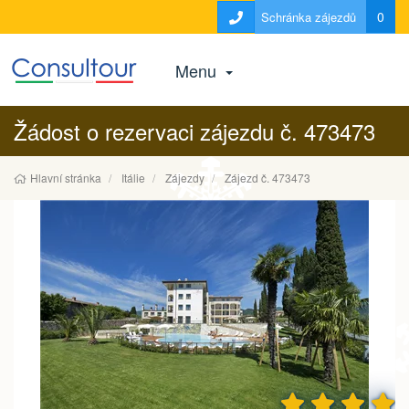
0
Schránka zájezdů
Menu
Žádost o rezervaci zájezdu č. 473473
Hlavní stránka
Itálie
Zájezdy
Zájezd č. 473473