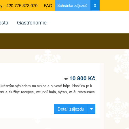
ty +420 775 373 070
FAQ
0
Schránka zájezdů
sta
Gastronomie
10 800 Kč
od
s krásným výhledem na vinice a olivové háje. Hostům je k
í a služby: recepce, vstupní hala, výtah, wi-fi, restaurace
Detail zájezdu