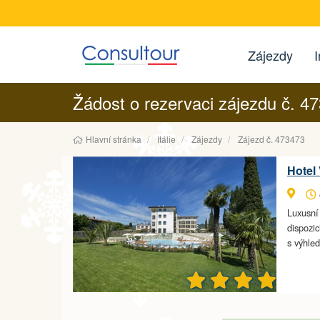
Zájezdy
I
Žádost o rezervaci zájezdu č. 4
Hlavní stránka
Itálie
Zájezdy
Zájezd č. 473473
Hotel 
Luxusní
dispozic
s výhl