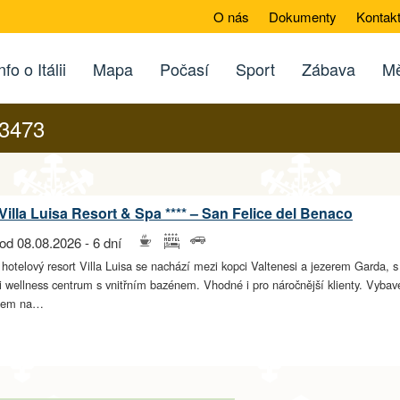
O nás
Dokumenty
Kontak
nfo o Itálii
Mapa
Počasí
Sport
Zábava
Mě
73473
Villa Luisa Resort & Spa **** – San Felice del Benaco
od 08.08.2026 - 6 dní
 hotelový resort Villa Luisa se nachází mezi kopci Valtenesi a jezerem Garda, 
i wellness centrum s vnitřním bazénem. Vhodné i pro náročnější klienty. Vybaven
edem na…