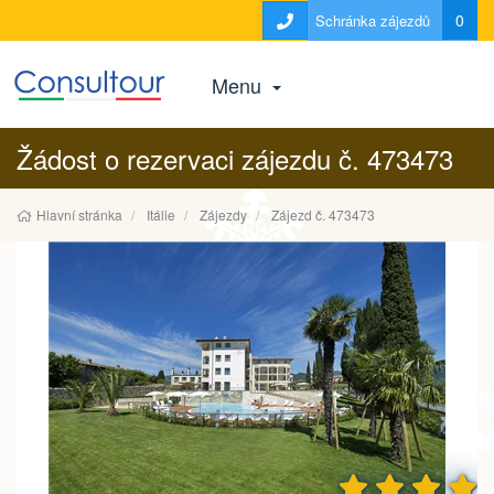
0
Schránka zájezdů
Menu
Žádost o rezervaci zájezdu č. 473473
Hlavní stránka
Itálie
Zájezdy
Zájezd č. 473473