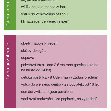
Cena zahrnuje
wi-fi v hale/na recepci/v baru
22.08. - 27.08.26
6 dní
9 700 Kč
objednej
vstup do venkovního bazénu
klimatizace (červenec+srpen)
22.08. - 29.08.26
8 dní
13 600 Kč
objednej
29.08. - 01.09.26
4 dny
5 400 Kč
objednej
obědy, nápoje k večeři
Cena nezahrnuje
29.08. - 02.09.26
5 dní
7 200 Kč
služby delegáta
objednej
doprava
29.08. - 03.09.26
6 dní
9 000 Kč
objednej
pobytová taxa - cca 2 € /os./noc (povinná platba
na místě od 14 let)
29.08. - 05.09.26
8 dní
12 500 Kč
dětská postýlka - 8 €/den (na vyžádání předem)
objednej
vstup do wellness centra - za poplatek, od 16 let
září 2026
domácí zvířata nejsou povolena
05.09. - 08.09.26
4 dny
5 400 Kč
venkovní parkování - za poplatek, na vyžádání
objednej
05.09. - 09.09.26
5 dní
7 200 Kč