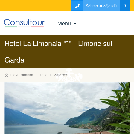
0
Schránka zájezdů
Menu
Hotel La Limonaia *** - Limone sul
Garda
Hlavní stránka
Itálie
Zájezdy