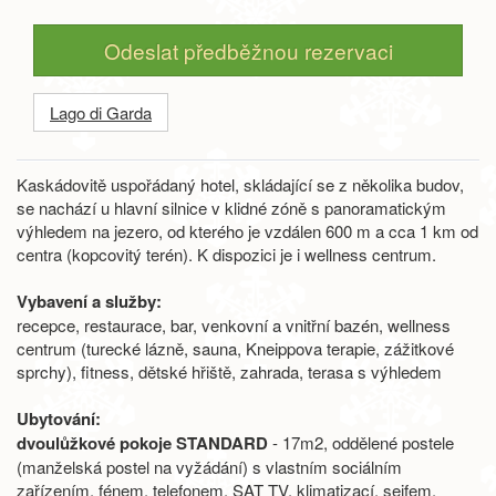
Odeslat předběžnou rezervaci
Lago di Garda
Kaskádovitě uspořádaný hotel, skládající se z několika budov,
se nachází u hlavní silnice v klidné zóně s panoramatickým
výhledem na jezero, od kterého je vzdálen 600 m a cca 1 km od
centra (kopcovitý terén). K dispozici je i wellness centrum.
Vybavení a služby:
recepce, restaurace, bar, venkovní a vnitřní bazén, wellness
centrum (turecké lázně, sauna, Kneippova terapie, zážitkové
sprchy), fitness, dětské hřiště, zahrada, terasa s výhledem
Ubytování:
dvoulůžkové pokoje STANDARD
- 17m2, oddělené postele
(manželská postel na vyžádání) s vlastním sociálním
zařízením, fénem, telefonem, SAT TV, klimatizací, sejfem,