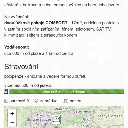
některé s balkonem nebo terasou, výhled na hory nebo jezero
Na vyžádání:
dvoulůžkové pokoje COMFORT
- 17m2, oddělené postele s
vlastním sociálním zařízením, fénem, telefonem, SAT TV,
klimatizací, sejfem a terasou/balkonem
Vzdálenosti:
cca 600 m od pláže a 1 km od centra
Stravování
polopenze - snídaně a večeře formou bufetu
více než 500 m od jezera
více než 500 m od centra
parkoviště
zahrádka
bazén
+
−