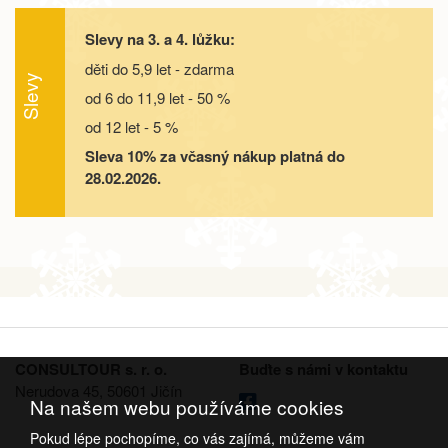
objednej
Slevy na 3. a 4. lůžku:
05.09. - 10.09.26
6 dní
9 000 Kč
objednej
děti do 5,9 let - zdarma
Slevy
od 6 do 11,9 let - 50 %
05.09. - 12.09.26
8 dní
12 500 Kč
objednej
od 12 let - 5 %
12.09. - 15.09.26
4 dny
5 400 Kč
Sleva 10% za včasný nákup platná do
objednej
28.02.2026.
12.09. - 16.09.26
5 dní
7 200 Kč
objednej
12.09. - 17.09.26
6 dní
9 000 Kč
objednej
12.09. - 19.09.26
8 dní
12 500 Kč
objednej
19.09. - 22.09.26
4 dny
5 400 Kč
CONSULTOUR s. r. o.
Buďte s námi v kontaktu
objednej
Nerudova 45, 50601 Jičín
Na našem webu používáme cookies
19.09. - 23.09.26
5 dní
7 200 Kč
objednej
Pokud lépe pochopíme, co vás zajímá, můžeme vám