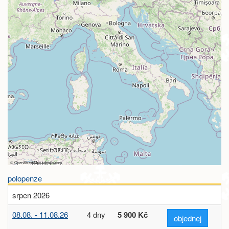
©
OpenStreetMap
contributors
polopenze
srpen 2026
08.08. - 11.08.26
4 dny
5 900 Kč
objednej