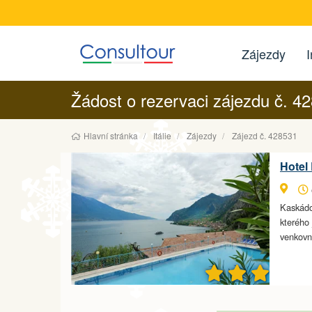
Zájezdy
I
Žádost o rezervaci zájezdu č. 4
Hlavní stránka
Itálie
Zájezdy
Zájezd č. 428531
Hotel 
Kaskádo
kterého 
venkovn