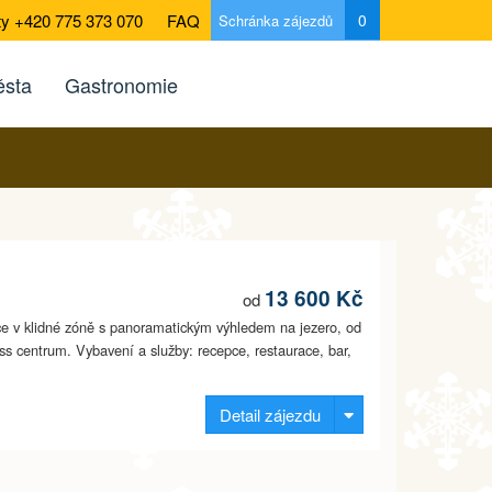
ty +420 775 373 070
FAQ
0
Schránka zájezdů
sta
Gastronomie
13 600 Kč
od
nice v klidné zóně s panoramatickým výhledem na jezero, od
ess centrum. Vybavení a služby: recepce, restaurace, bar,
Detail zájezdu