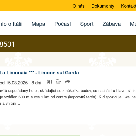
O nás
Dokumenty
Kontak
nfo o Itálii
Mapa
Počasí
Sport
Zábava
Mě
28531
La Limonaia *** - Limone sul Garda
od 15.08.2026 - 8 dní
vitě uspořádaný hotel, skládající se z několika budov, se nachází u hlavní sil
je vzdálen 600 m a cca 1 km od centra (kopcovitý terén). K dispozici je i welln
í a vnitřní…