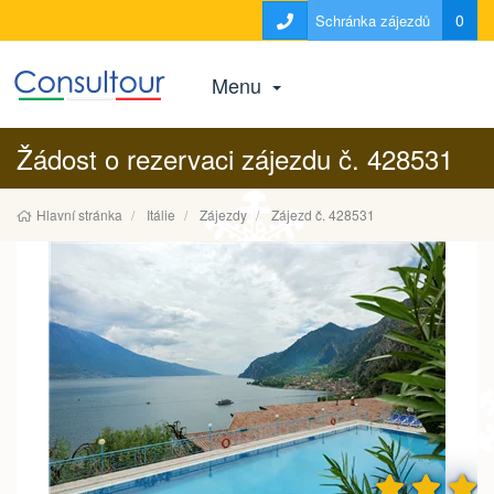
0
Schránka zájezdů
Menu
Žádost o rezervaci zájezdu č. 428531
Hlavní stránka
Itálie
Zájezdy
Zájezd č. 428531