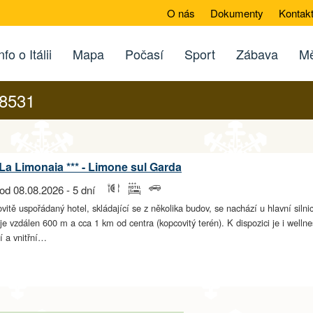
O nás
Dokumenty
Kontak
nfo o Itálii
Mapa
Počasí
Sport
Zábava
Mě
28531
La Limonaia *** - Limone sul Garda
od 08.08.2026 - 5 dní
vitě uspořádaný hotel, skládající se z několika budov, se nachází u hlavní sil
je vzdálen 600 m a cca 1 km od centra (kopcovitý terén). K dispozici je i welln
í a vnitřní…