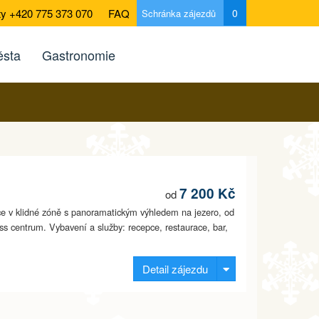
ty +420 775 373 070
FAQ
0
Schránka zájezdů
sta
Gastronomie
7 200 Kč
od
nice v klidné zóně s panoramatickým výhledem na jezero, od
ess centrum. Vybavení a služby: recepce, restaurace, bar,
Detail zájezdu