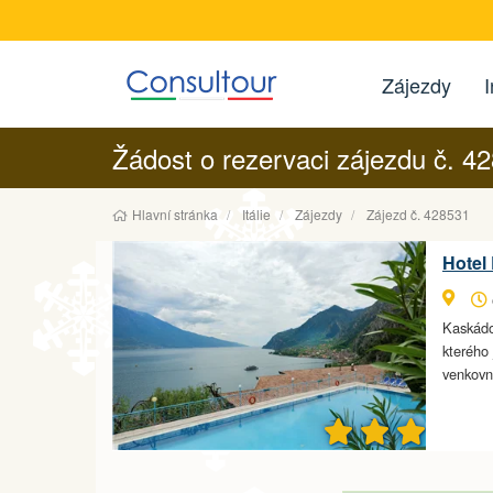
Zájezdy
I
Žádost o rezervaci zájezdu č. 4
Hlavní stránka
Itálie
Zájezdy
Zájezd č. 428531
Hotel 
Kaskádo
kterého 
venkovn