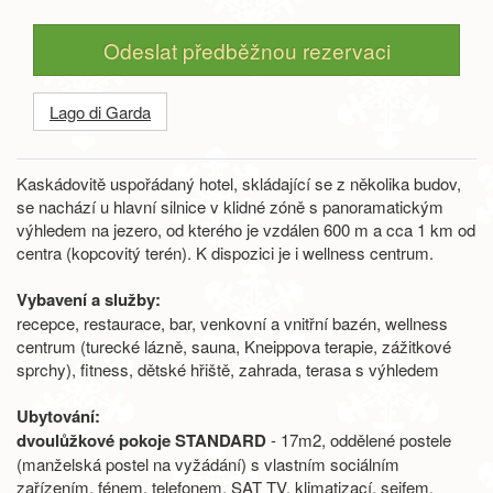
Odeslat předběžnou rezervaci
Lago di Garda
Kaskádovitě uspořádaný hotel, skládající se z několika budov,
se nachází u hlavní silnice v klidné zóně s panoramatickým
výhledem na jezero, od kterého je vzdálen 600 m a cca 1 km od
centra (kopcovitý terén). K dispozici je i wellness centrum.
Vybavení a služby:
recepce, restaurace, bar, venkovní a vnitřní bazén, wellness
centrum (turecké lázně, sauna, Kneippova terapie, zážitkové
sprchy), fitness, dětské hřiště, zahrada, terasa s výhledem
Ubytování:
dvoulůžkové pokoje STANDARD
- 17m2, oddělené postele
(manželská postel na vyžádání) s vlastním sociálním
zařízením, fénem, telefonem, SAT TV, klimatizací, sejfem,