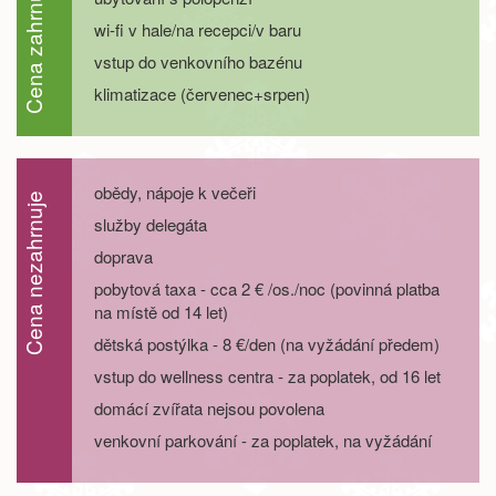
Cena zahrnuje
wi-fi v hale/na recepci/v baru
22.08. - 27.08.26
6 dní
9 700 Kč
objednej
vstup do venkovního bazénu
klimatizace (červenec+srpen)
22.08. - 29.08.26
8 dní
13 600 Kč
objednej
29.08. - 01.09.26
4 dny
5 400 Kč
objednej
obědy, nápoje k večeři
Cena nezahrnuje
29.08. - 02.09.26
5 dní
7 200 Kč
služby delegáta
objednej
doprava
29.08. - 03.09.26
6 dní
9 000 Kč
objednej
pobytová taxa - cca 2 € /os./noc (povinná platba
na místě od 14 let)
29.08. - 05.09.26
8 dní
12 500 Kč
dětská postýlka - 8 €/den (na vyžádání předem)
objednej
vstup do wellness centra - za poplatek, od 16 let
září 2026
domácí zvířata nejsou povolena
05.09. - 08.09.26
4 dny
5 400 Kč
venkovní parkování - za poplatek, na vyžádání
objednej
05.09. - 09.09.26
5 dní
7 200 Kč