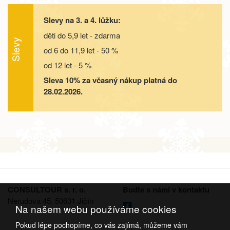
objednej
Slevy na 3. a 4. lůžku:
05.09. - 10.09.26
6 dní
9 000 Kč
objednej
děti do 5,9 let - zdarma
Slevy
od 6 do 11,9 let - 50 %
05.09. - 12.09.26
8 dní
12 500 Kč
objednej
od 12 let - 5 %
12.09. - 15.09.26
4 dny
5 400 Kč
Sleva 10% za včasný nákup platná do
objednej
28.02.2026.
12.09. - 16.09.26
5 dní
7 200 Kč
objednej
12.09. - 17.09.26
6 dní
9 000 Kč
objednej
12.09. - 19.09.26
8 dní
12 500 Kč
objednej
19.09. - 22.09.26
4 dny
5 400 Kč
CONSULTOUR s. r. o.
Buďte s námi v kontaktu
objednej
Nerudova 45, 50601 Jičín
Na našem webu používáme cookies
19.09. - 23.09.26
5 dní
7 200 Kč
objednej
Pokud lépe pochopíme, co vás zajímá, můžeme vám