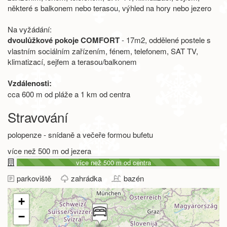
některé s balkonem nebo terasou, výhled na hory nebo jezero
Na vyžádání:
dvoulůžkové pokoje COMFORT
- 17m2, oddělené postele s
vlastním sociálním zařízením, fénem, telefonem, SAT TV,
klimatizací, sejfem a terasou/balkonem
Vzdálenosti:
cca 600 m od pláže a 1 km od centra
Stravování
polopenze - snídaně a večeře formou bufetu
více než 500 m od jezera
více než 500 m od centra
parkoviště
zahrádka
bazén
+
−