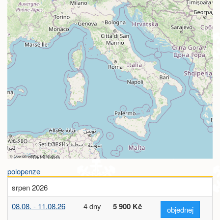
©
OpenStreetMap
contributors
polopenze
srpen 2026
08.08. - 11.08.26
4 dny
5 900 Kč
objednej