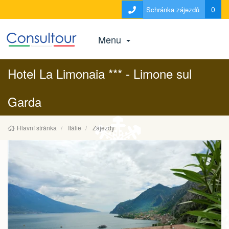
0
Schránka zájezdů
Menu
Hotel La Limonaia *** - Limone sul
Garda
Hlavní stránka
Itálie
Zájezdy