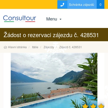
0
Schránka zájezdů
Menu
Žádost o rezervaci zájezdu č. 428531
Hlavní stránka
Itálie
Zájezdy
Zájezd č. 428531