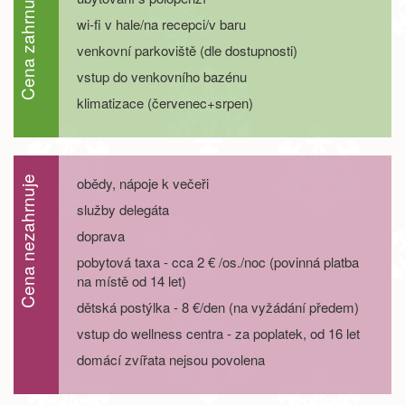
Cena zahrnuje
wi-fi v hale/na recepci/v baru
22.08. - 27.08.26
6 dní
9 700 Kč
objednej
venkovní parkoviště (dle dostupnosti)
vstup do venkovního bazénu
22.08. - 29.08.26
8 dní
13 600 Kč
objednej
klimatizace (červenec+srpen)
29.08. - 01.09.26
4 dny
5 400 Kč
objednej
29.08. - 02.09.26
5 dní
7 200 Kč
obědy, nápoje k večeři
Cena nezahrnuje
objednej
služby delegáta
29.08. - 03.09.26
6 dní
9 000 Kč
objednej
doprava
pobytová taxa - cca 2 € /os./noc (povinná platba
29.08. - 05.09.26
8 dní
12 500 Kč
na místě od 14 let)
objednej
dětská postýlka - 8 €/den (na vyžádání předem)
září 2026
vstup do wellness centra - za poplatek, od 16 let
05.09. - 08.09.26
4 dny
5 400 Kč
domácí zvířata nejsou povolena
objednej
05.09. - 09.09.26
5 dní
7 200 Kč