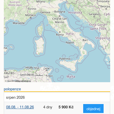
©
OpenStreetMap
contributors
polopenze
srpen 2026
08.08. - 11.08.26
4 dny
5 900 Kč
objednej