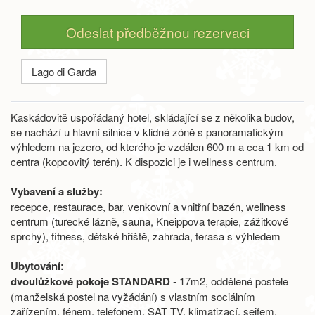
Odeslat předběžnou rezervaci
Lago di Garda
Kaskádovitě uspořádaný hotel, skládající se z několika budov,
se nachází u hlavní silnice v klidné zóně s panoramatickým
výhledem na jezero, od kterého je vzdálen 600 m a cca 1 km od
centra (kopcovitý terén). K dispozici je i wellness centrum.
Vybavení a služby:
recepce, restaurace, bar, venkovní a vnitřní bazén, wellness
centrum (turecké lázně, sauna, Kneippova terapie, zážitkové
sprchy), fitness, dětské hřiště, zahrada, terasa s výhledem
Ubytování:
dvoulůžkové pokoje STANDARD
- 17m2, oddělené postele
(manželská postel na vyžádání) s vlastním sociálním
zařízením, fénem, telefonem, SAT TV, klimatizací, sejfem,