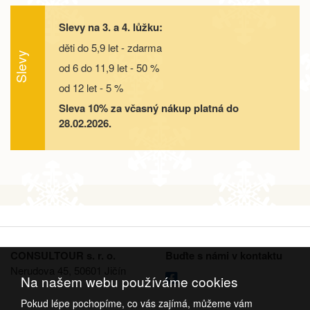
objednej
Slevy na 3. a 4. lůžku:
05.09. - 10.09.26
6 dní
9 000 Kč
objednej
děti do 5,9 let - zdarma
Slevy
od 6 do 11,9 let - 50 %
05.09. - 12.09.26
8 dní
12 500 Kč
objednej
od 12 let - 5 %
12.09. - 15.09.26
4 dny
5 400 Kč
Sleva 10% za včasný nákup platná do
objednej
28.02.2026.
12.09. - 16.09.26
5 dní
7 200 Kč
objednej
12.09. - 17.09.26
6 dní
9 000 Kč
objednej
12.09. - 19.09.26
8 dní
12 500 Kč
objednej
19.09. - 22.09.26
4 dny
5 400 Kč
CONSULTOUR s. r. o.
Buďte s námi v kontaktu
objednej
Nerudova 45, 50601 Jičín
Na našem webu používáme cookies
19.09. - 23.09.26
5 dní
7 200 Kč
objednej
Pokud lépe pochopíme, co vás zajímá, můžeme vám