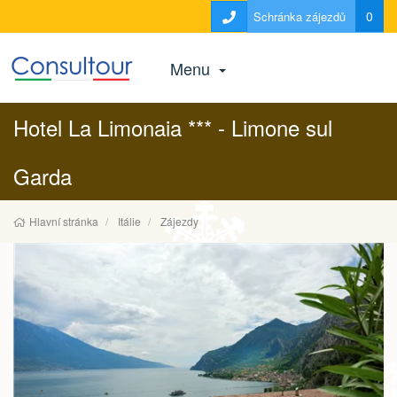
0
Schránka zájezdů
Menu
Hotel La Limonaia *** - Limone sul
Garda
Hlavní stránka
Itálie
Zájezdy