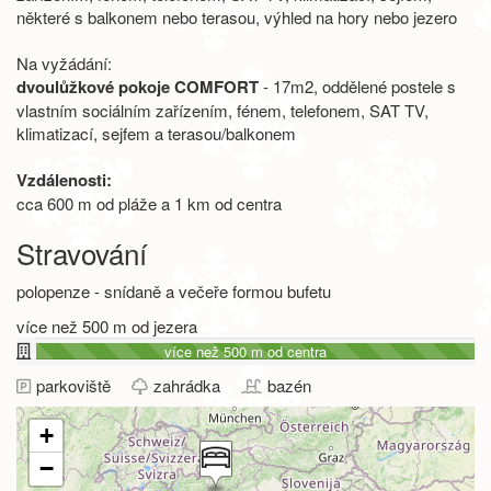
některé s balkonem nebo terasou, výhled na hory nebo jezero
Na vyžádání:
dvoulůžkové pokoje COMFORT
- 17m2, oddělené postele s
vlastním sociálním zařízením, fénem, telefonem, SAT TV,
klimatizací, sejfem a terasou/balkonem
Vzdálenosti:
cca 600 m od pláže a 1 km od centra
Stravování
polopenze - snídaně a večeře formou bufetu
více než 500 m od jezera
více než 500 m od centra
parkoviště
zahrádka
bazén
+
−