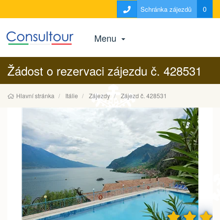
0
Schránka zájezdů
Menu
Žádost o rezervaci zájezdu č. 428531
Hlavní stránka
Itálie
Zájezdy
Zájezd č. 428531