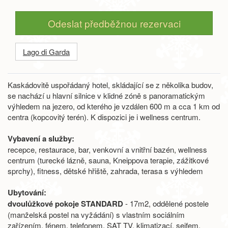
Odeslat předběžnou rezervaci
Lago di Garda
Kaskádovitě uspořádaný hotel, skládající se z několika budov,
se nachází u hlavní silnice v klidné zóně s panoramatickým
výhledem na jezero, od kterého je vzdálen 600 m a cca 1 km od
centra (kopcovitý terén). K dispozici je i wellness centrum.
Vybavení a služby:
recepce, restaurace, bar, venkovní a vnitřní bazén, wellness
centrum (turecké lázně, sauna, Kneippova terapie, zážitkové
sprchy), fitness, dětské hřiště, zahrada, terasa s výhledem
Ubytování:
dvoulůžkové pokoje STANDARD
- 17m2, oddělené postele
(manželská postel na vyžádání) s vlastním sociálním
zařízením, fénem, telefonem, SAT TV, klimatizací, sejfem,