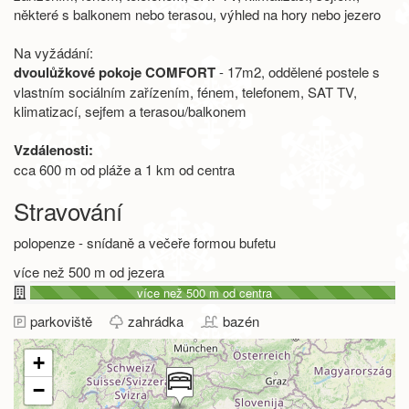
některé s balkonem nebo terasou, výhled na hory nebo jezero
Na vyžádání:
dvoulůžkové pokoje COMFORT
- 17m2, oddělené postele s
vlastním sociálním zařízením, fénem, telefonem, SAT TV,
klimatizací, sejfem a terasou/balkonem
Vzdálenosti:
cca 600 m od pláže a 1 km od centra
Stravování
polopenze - snídaně a večeře formou bufetu
více než 500 m od jezera
více než 500 m od centra
parkoviště
zahrádka
bazén
+
−