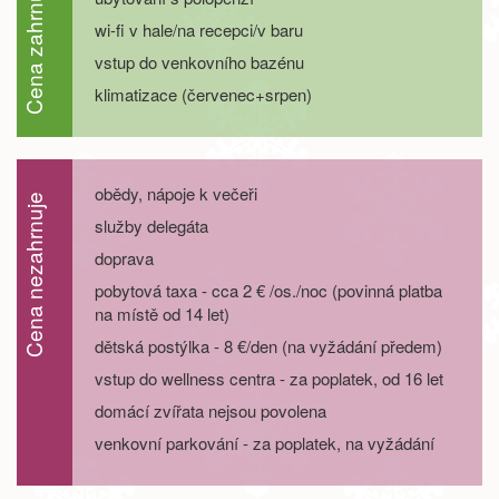
Cena zahrnuje
wi-fi v hale/na recepci/v baru
22.08. - 27.08.26
6 dní
9 700 Kč
objednej
vstup do venkovního bazénu
klimatizace (červenec+srpen)
22.08. - 29.08.26
8 dní
13 600 Kč
objednej
29.08. - 01.09.26
4 dny
5 400 Kč
objednej
obědy, nápoje k večeři
Cena nezahrnuje
29.08. - 02.09.26
5 dní
7 200 Kč
služby delegáta
objednej
doprava
29.08. - 03.09.26
6 dní
9 000 Kč
objednej
pobytová taxa - cca 2 € /os./noc (povinná platba
na místě od 14 let)
29.08. - 05.09.26
8 dní
12 500 Kč
dětská postýlka - 8 €/den (na vyžádání předem)
objednej
vstup do wellness centra - za poplatek, od 16 let
září 2026
domácí zvířata nejsou povolena
05.09. - 08.09.26
4 dny
5 400 Kč
venkovní parkování - za poplatek, na vyžádání
objednej
05.09. - 09.09.26
5 dní
7 200 Kč