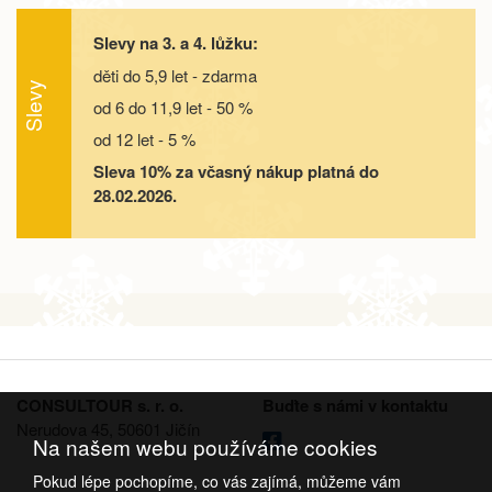
objednej
Slevy na 3. a 4. lůžku:
05.09. - 10.09.26
6 dní
9 000 Kč
objednej
děti do 5,9 let - zdarma
Slevy
od 6 do 11,9 let - 50 %
05.09. - 12.09.26
8 dní
12 500 Kč
objednej
od 12 let - 5 %
12.09. - 15.09.26
4 dny
5 400 Kč
Sleva 10% za včasný nákup platná do
objednej
28.02.2026.
12.09. - 16.09.26
5 dní
7 200 Kč
objednej
12.09. - 17.09.26
6 dní
9 000 Kč
objednej
12.09. - 19.09.26
8 dní
12 500 Kč
objednej
19.09. - 22.09.26
4 dny
5 400 Kč
CONSULTOUR s. r. o.
Buďte s námi v kontaktu
objednej
Nerudova 45, 50601 Jičín
Na našem webu používáme cookies
19.09. - 23.09.26
5 dní
7 200 Kč
objednej
Pokud lépe pochopíme, co vás zajímá, můžeme vám