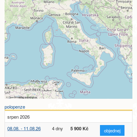
©
OpenStreetMap
contributors
polopenze
srpen 2026
08.08. - 11.08.26
4 dny
5 900 Kč
objednej