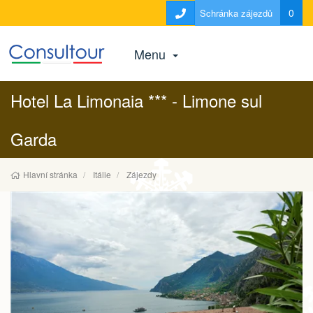
0
Schránka zájezdů
Menu
Hotel La Limonaia *** - Limone sul
Garda
Hlavní stránka
Itálie
Zájezdy