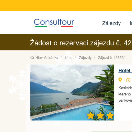
Zájezdy
I
Žádost o rezervaci zájezdu č. 4
Hlavní stránka
Itálie
Zájezdy
Zájezd č. 428531
Hotel 
Kaskádo
kterého 
venkovn