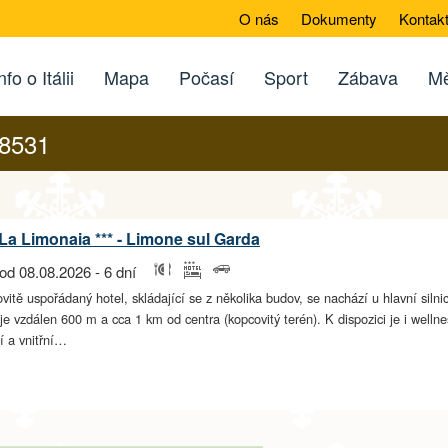
O nás
Dokumenty
Kontak
nfo o Itálii
Mapa
Počasí
Sport
Zábava
Mě
28531
La Limonaia *** - Limone sul Garda
od 08.08.2026 - 6 dní
vitě uspořádaný hotel, skládající se z několika budov, se nachází u hlavní sil
je vzdálen 600 m a cca 1 km od centra (kopcovitý terén). K dispozici je i welln
í a vnitřní…