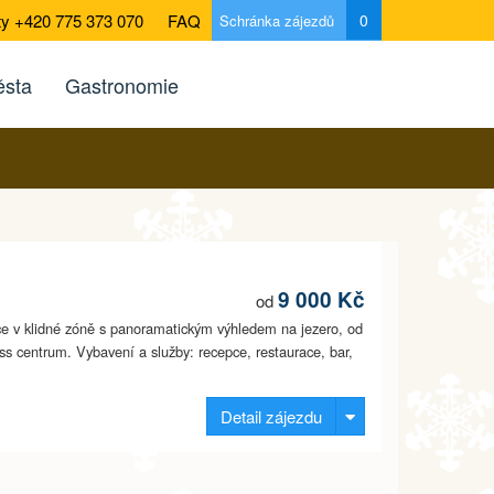
ty +420 775 373 070
FAQ
0
Schránka zájezdů
sta
Gastronomie
9 000 Kč
od
nice v klidné zóně s panoramatickým výhledem na jezero, od
ess centrum. Vybavení a služby: recepce, restaurace, bar,
Detail zájezdu