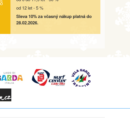
od 12 let - 5 %
Sleva 10% za včasný nákup platná do
28.02.2026.