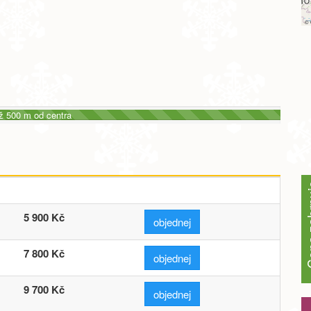
©
ž 500 m od centra
Cena z
5 900 Kč
objednej
7 800 Kč
objednej
9 700 Kč
objednej