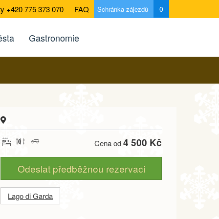
ty +420 775 373 070
FAQ
0
Schránka zájezdů
sta
Gastronomie
4 500 Kč
Cena od
Odeslat předběžnou rezervaci
Lago di Garda