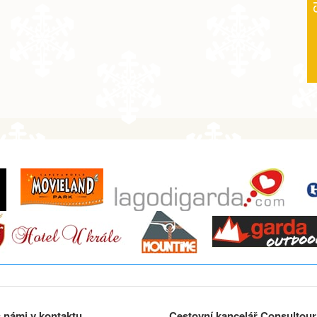
5 400 Kč
objednej
7 200 Kč
objednej
9 000 Kč
objednej
12 500 Kč
objednej
5 400 Kč
objednej
7 200 Kč
objednej
9 000 Kč
objednej
12 500 Kč
 námi v kontaktu
Cestovní kancelář Consultour