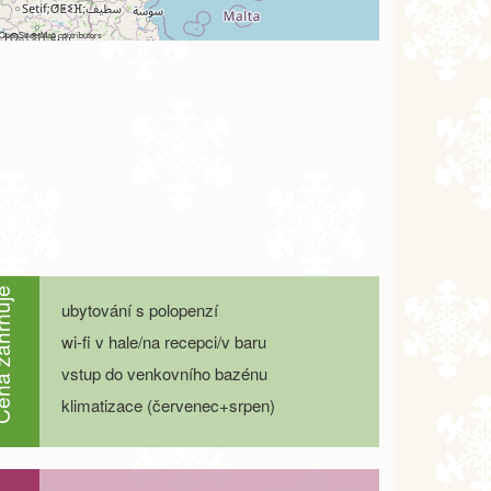
OpenStreetMap
contributors
ahrnuje
ubytování s polopenzí
wi-fi v hale/na recepci/v baru
vstup do venkovního bazénu
klimatizace (červenec+srpen)