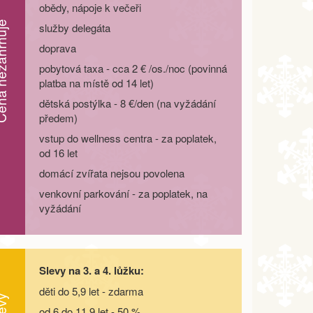
obědy, nápoje k večeři
zahrnuje
služby delegáta
doprava
pobytová taxa - cca 2 € /os./noc (povinná
platba na místě od 14 let)
dětská postýlka - 8 €/den (na vyžádání
předem)
vstup do wellness centra - za poplatek,
od 16 let
domácí zvířata nejsou povolena
venkovní parkování - za poplatek, na
vyžádání
Slevy na 3. a 4. lůžku:
děti do 5,9 let - zdarma
evy
od 6 do 11,9 let - 50 %