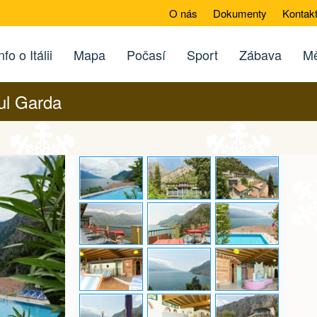
O nás
Dokumenty
Kontak
nfo o Itálii
Mapa
Počasí
Sport
Zábava
Mě
sul Garda