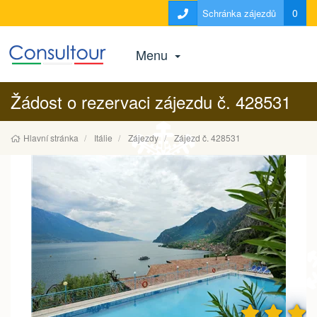
0
Schránka zájezdů
Menu
Žádost o rezervaci zájezdu č. 428531
Hlavní stránka
Itálie
Zájezdy
Zájezd č. 428531