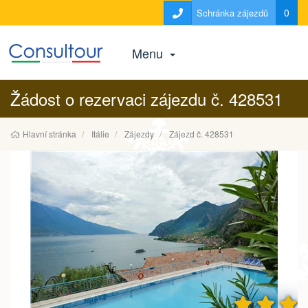
0
Schránka zájezdů
Menu
Žádost o rezervaci zájezdu č. 428531
Hlavní stránka
Itálie
Zájezdy
Zájezd č. 428531