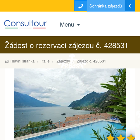
0
Schránka zájezdů
Menu
Žádost o rezervaci zájezdu č. 428531
Hlavní stránka
Itálie
Zájezdy
Zájezd č. 428531