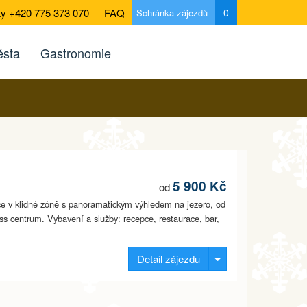
ty +420 775 373 070
FAQ
0
Schránka zájezdů
sta
Gastronomie
5 900 Kč
od
nice v klidné zóně s panoramatickým výhledem na jezero, od
ess centrum. Vybavení a služby: recepce, restaurace, bar,
Detail zájezdu