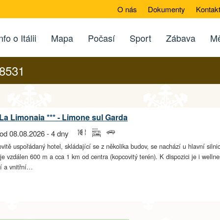
O nás
Dokumenty
Kontak
nfo o Itálii
Mapa
Počasí
Sport
Zábava
Mě
28531
La Limonaia *** - Limone sul Garda
od 08.08.2026 - 4 dny
vitě uspořádaný hotel, skládající se z několika budov, se nachází u hlavní sil
je vzdálen 600 m a cca 1 km od centra (kopcovitý terén). K dispozici je i welln
í a vnitřní…