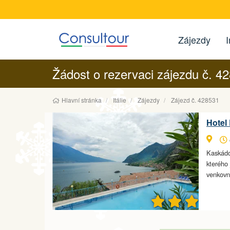
Zájezdy
I
Žádost o rezervaci zájezdu č. 4
Hlavní stránka
Itálie
Zájezdy
Zájezd č. 428531
Hotel 
Kaskádo
kterého 
venkovn