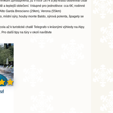
íkům zpřístupněna, jíž v roce 1874 a její krásu obdivoval císař
 a teplejší oblečení. Vstupné pro jednotlivce: cca 6€; rodinné
ll'Alto Garda Bresciano (29km), Verona (55km)
ldo, místní sýry, houby monte Baldo, sýrová polenta, špagety se
icola až k turistické chatě Telegrafo s krásnými výhledy na Alpy.
ro další tipy na túry v okolí navštivte
sul