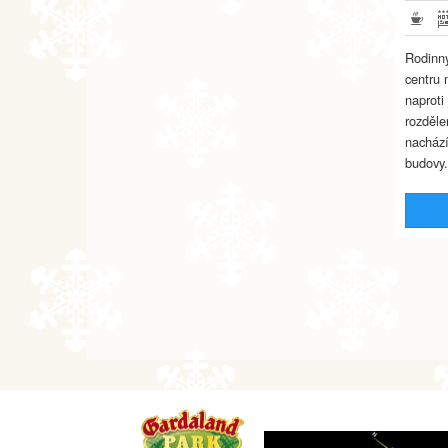
Rodinný
centru 
naproti
rozděle
nachází
budovy