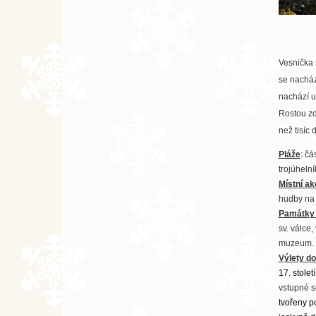
Vesnička 
se nacház
nachází u
Rostou zd
než tisíc 
Pláže
: čá
trojúheln
Místní ak
hudby na l
Památky 
sv. válce
muzeum.
Výlety do
17. stolet
vstupné s
tvořeny p