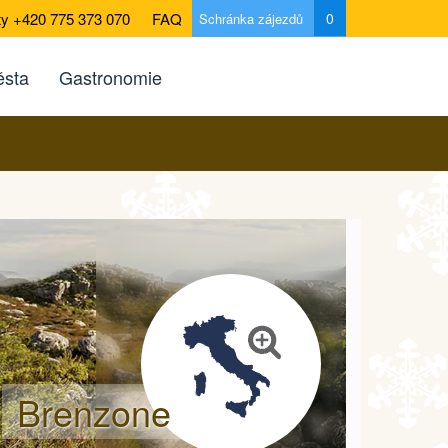
ty +420 775 373 070
FAQ
0
Schránka zájezdů
sta
Gastronomie
Brenzone