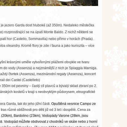
kde je jezero Garda dost hluboké (až 350m). Nedaleko městečka
) rozprostírající se na úpatí Monte Baldo. Z nichž některé se
patí hor (Castello, Sommavilla) nebo přímo v horách (Prada).
a oleandry. Kromě flory je zde i fauna a jako kuriozita – více
pyšní krásnými uměle vytvořenými plážemi obvykle ve tvaru
m do vody (Assenza) a nejznámější z nich je Spiaggia Marniga.
 každý čtvrtek (Assenza), mezinárodní regaty (Assenza), koncert
ail dei Castei (Castelleto)
 350m od pevniny – častý cíl plavců a bývalý sklad zbraní po 2.
ománských kostelů v kraji s neobvyklým půdorysem, etnografické
a Garda, tak do jeho jižní části.
Opuštěná vesnice Campo ze
as různé obtížnosti pro děti již od 3 let i dospělé. Cena za
 (20km), Bardolino (23km), Vodopády Varone (28km, jsou
. Vodopád můžete obdivovat z chodníků ve skále nebo z horní