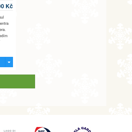
00 Kč
sul
entra
era.
ředím
í