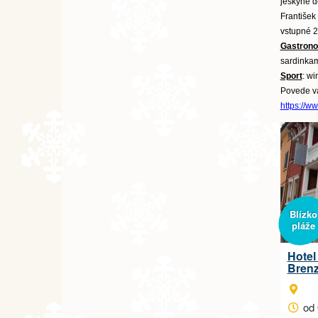
jeskyně d
František
vstupné 2
Gastron
sardinkam
Sport
: wi
Povede vás
https://w
Blízko
pláže
Hotel 
Bren
od 