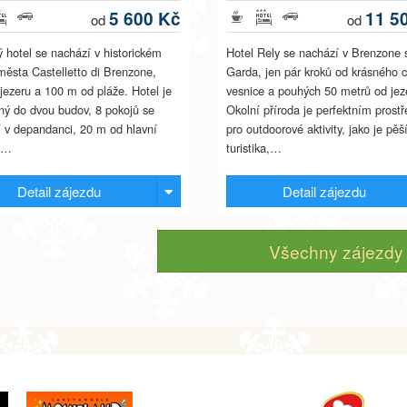
5 600 Kč
11 5
od
od
 hotel se nachází v historickém
Hotel Rely se nachází v Brenzone 
města Castelletto di Brenzone,
Garda, jen pár kroků od krásného c
 jezeru a 100 m od pláže. Hotel je
vesnice a pouhých 50 metrů od jez
ný do dvou budov, 8 pokojů se
Okolní příroda je perfektním prost
 v depandanci, 20 m od hlavní
pro outdoorové aktivity, jako je pěš
.…
turistika,…
Detail zájezdu
Detail zájezdu
Všechny zájezdy