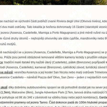
se nachází ve východní části pobřeží zvané Riviera degli Ulivi (Olivová riviéra), 
í dva malé ostrůvky. Tato lokalita je tvořena dohromady 16 částmi (starobylé vesnice
 jezera (Assenza, Castelletto, Marniga a Porto Magugnano) a jiné méně rušné na ú
e různé druhy stromů – nejhojněji olivovníky ale dále cypřiše, mandlovníky nebo třeb
druhů motýlů.
sti nacházející se u jezera (Assenza, Castelletto, Marniga a Porto Magugnano) se 
íku. Pláže jsou jemně oblázkové lemované většími kameny leckdy s prudším vstupe
ce
: tradiční malé italské trhy každé úterý (Castelleto), pátek (Brenzone) popřípadě
odi (Assenza, Castelleto), karneval (Brenzone), cyklistický závod, turistický závod tr
ve městě
: vesnička Assenza a její kostel San Nicola nebo malý ostrůvek Trimelone
, vesnice Castelleto – náměstí Piazza dell´Olivo, San Zeno – jeden z nejstarších r
 okolí
: díky dobrému autobusovému spojení se dá pohodlně dostat jak na sever jezer
í (1,5km),
Malcesine (8km), Jungle Adventure Park (17km, lanová dráha nabízející 5 tr
e pohybuje od 8€ do 34€ v závislosti na výběru trasy nebo jejich kombinaci),
Garda
odzemními prameny od jezera Tanno. Část dokonce padá do 100m hluboké propasti