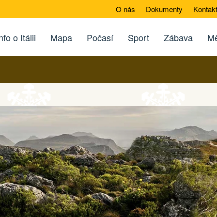
O nás
Dokumenty
Kontak
nfo o Itálii
Mapa
Počasí
Sport
Zábava
Mě