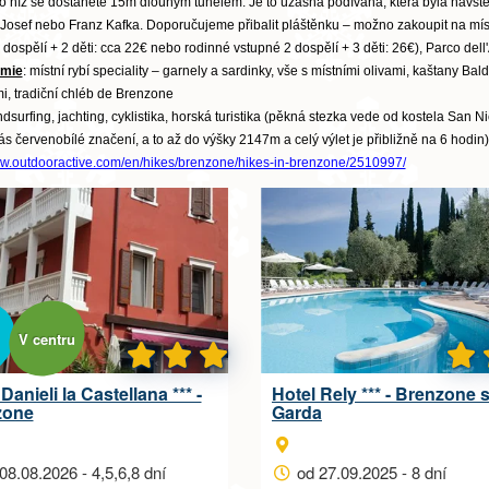
o níž se dostanete 15m dlouhým tunelem. Je to úžásná podívaná, která byla návštěvn
 Josef nebo Franz Kafka. Doporučujeme přibalit pláštěnku – možno zakoupit na místě
 dospělí + 2 děti: cca 22€ nebo rodinné vstupné 2 dospělí + 3 děti: 26€), Parco de
omie
: místní rybí speciality – garnely a sardinky, vše s místními olivami, kaštany Ba
i, tradiční chléb de Brenzone
ndsurfing, jachting, cyklistika, horská turistika (pěkná stezka vede od kostela San N
 červenobílé značení, a to až do výšky 2147m a celý výlet je přibližně na 6 hodin). P
ww.outdooractive.com/en/hikes/brenzone/hikes-in-brenzone/2510997/
V centru
Danieli la Castellana *** -
Hotel Rely *** - Brenzone 
zone
Garda
08.08.2026 - 4,5,6,8 dní
od 27.09.2025 - 8 dní