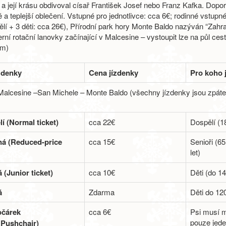
a její krásu obdivoval císař František Josef nebo Franz Kafka. Dopo
 a teplejší oblečení. Vstupné pro jednotlivce: cca 6€; rodinné vstupn
ělí + 3 děti: cca 26€), Přírodní park hory Monte Baldo nazýván “Za
ní rotační lanovky začínající v Malcesine – vystoupit lze na půl ces
m)
zdenky
Cena jízdenky
Pro koho 
Malcesine –San Michele – Monte Baldo (všechny jízdenky jsou zpáte
í (Normal ticket)
cca 22€
Dospělí (18
ná (Reduced-price
cca 15€
Senioři (65
let)
 (Junior ticket)
cca 10€
Děti (do 14 
á
Zdarma
Děti do 1
očárek
cca 6€
Psi musí m
pouze jede
Pushchair)