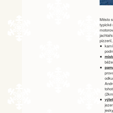
Město s
typické 
motorový
jachtař
pizzerií
kamín
podm
míst
běžec
pamá
prov
odkud
Andr
toho
(2km
výle
jeze
jesk