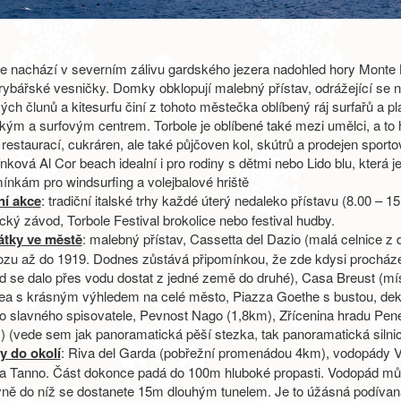
e nachází v severním zálivu gardského jezera nadohled hory Monte B
rybářské vesničky. Domky obklopují malebný přístav, odrážející se n
ch člunů a kitesurfu činí z tohoto městečka oblíbený ráj surfařů a 
ským a surfovým centrem. Torbole je oblíbené také mezi umělci, a to
, restaurací, cukráren, ale také půjčoven kol, skútrů a prodejen sport
ková Al Cor beach idealní i pro rodiny s dětmi nebo Lido blu, která je 
ínkám pro windsurfing a volejbalové hriště
ní akce
: tradiční italské trhy každé úterý nedaleko přístavu (8.00 – 1
ký závod, Torbole Festival brokolice nebo festival hudby.
tky ve městě
: malebný přístav, Cassetta del Dazio (malá celnice z
ozu až do 1919. Dodnes zůstává připomínkou, že zde kdysi procházel
 se dalo přes vodu dostat z jedné země do druhé), Casa Breust (mís
ea s krásným výhledem na celé město, Piazza Goethe s bustou, deko
to slavného spisovatele, Pevnost Nago (1,8km), Zřícenina hradu Pene
) (vede sem jak panoramatická pěší stezka, tak panoramatická silnic
ty do okolí
: Riva del Garda (pobřežní promenádou 4km), vodopády 
ra Tanno. Část dokonce padá do 100m hluboké propasti. Vodopád můž
yně do níž se dostanete 15m dlouhým tunelem. Je to úžásná podívaná,