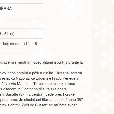
MĚRNÁ
 - 64 let)
+ let); studenti (14 - 18
uracemi s místními specialitami jsou Ristorante la
bolov nebo horská a pěší turistika
– krásná literární
vesničku Nago až ke zřícenině hradu Penede a
í ve Via Matteotti, Torbole. Je to lehká trasa
s citacemi z Goetheho díla Italská cesta.
ě v Busatte (3km z centra), vede přes horské
panorama. Je dlouhá asi 5km a nachází se tu 387
diny s dětmi. Zpět do Busatte se můžete svést