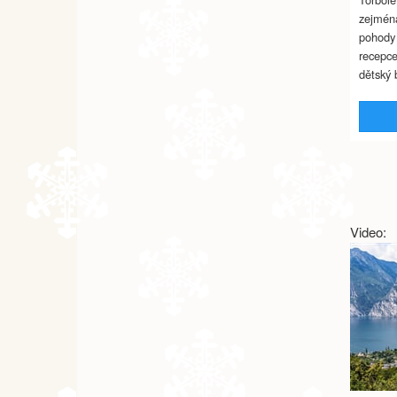
zejména
pohody 
recepce
dětský
Video: