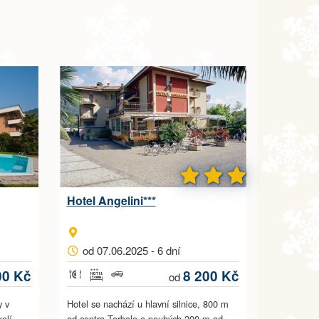
Hotel Angelini***
od 07.06.2025 - 6 dní
00 Kč
8 200 Kč
od
y v
Hotel se nachází u hlavní silnice, 800 m
olí,
od centra Torbole a pouhých 200 m od