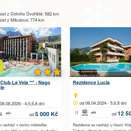
ost z Dolního Dvořiště: 582 km
ost z Mikulova: 774 km
 Club La Vela *** - Nago
Rezidence Lucia
le
od 06.04.2024 - 5,6,8 dní
08.08.2026 - 4,5,6,8 dní
12 5
5 000 Kč
od
od
e nachází v centru městečka
Rezidence se nachází u hlavní tříd
 a cca 250 m od jezera. Je vhodný
Torbole. Obchody jsou v blízkém ok