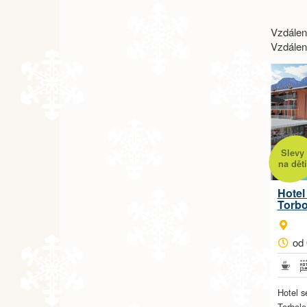
Vzdálen
Vzdálen
Slevy
na děti
Hotel
Torbo
od 
Hotel s
Torbole