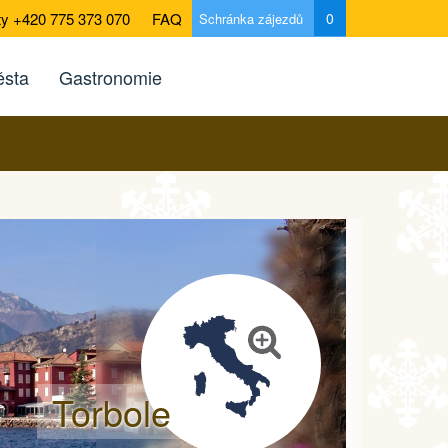
ty +420 775 373 070
FAQ
0
Schránka zájezdů
sta
Gastronomie
Torbole