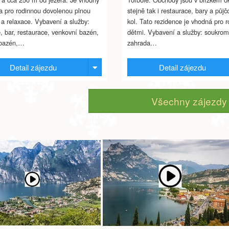
 pro rodinnou dovolenou plnou
stejně tak i restaurace, bary a půjč
a relaxace. Vybavení a služby:
kol. Tato rezidence je vhodná pro r
, bar, restaurace, venkovní bazén,
dětmi. Vybavení a služby: soukro
 bazén,…
zahrada…
Detail zájezdu
Detail zájezdu
Všechny zájezdy