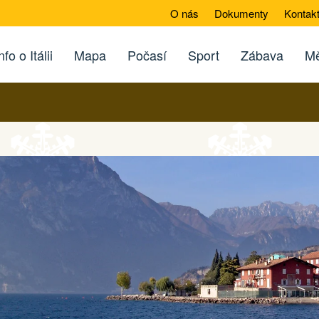
O nás
Dokumenty
Kontak
nfo o Itálii
Mapa
Počasí
Sport
Zábava
Mě