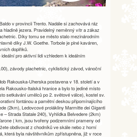
aldo v provincii Trento. Nadále si zachovává ráz
a hladině jezera. Pravidelný neměnný vítr a zákaz
plachetnic. Díky tomu se město stalo mezinárodním
 hlavně díky J.W. Goethe.
Torbole je plné kaváren,
ovních doplňků.
ideální pro aktivní lidi vzhledem k ideálním
5.00), závody plachetnic, cyklistický závod, vánoční
 dob Rakouska-Uherska postavena v 18. století a v
a Rakousko-Italská hranice a bylo to jediné místo
to setkávání umělců po 2. světové válce), kostel sv.
rativní fontánou a pamětní deskou připomínajícího
de (2km), Ledovcové prolákliny Marmitte dei Giganti
e – Strada Statale 240), Vyhlídka Belvedere (2km)
Varone ( km, jsou tvořeny podzemními prameny od
ete obdivovat z chodníků ve skále nebo z horní
 která byla návštěvníkům zpřístupněna, již v roce