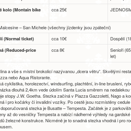
 kolo (Montain bike
cca 25€
JEDNOS
Malcesine – San Michele (všechny jízdenky jsou zpáteční)
í (Normal ticket)
cca 10€
Dospělí (18
ná (Reduced-price
cca 8€
Senioři (65
let)
ina a vše s místní brokolicí nazývanou „dcera větru“. Skvělými resta
azza nebo Aqua Ristorante.
á cyklistika, horolezectví, windsurfing, plachtění, in-line bruslení, ry
házka dlouhá 2,4km vede údolím Santa Lucia směrem na nedalekou 
je stopy J.W. Goetha. Stezka začíná v Piazza Gazzoletti, Nago a konč
á i pro kočárky či invalidní vozíky. Po cestě jsou rozmístěny cedule 
í doporučovaná stezka je Busatte – Tempesta. Začátek je z parkovišt
eny až do vesničky Tempesta a nabízí nádherné výhledy na gardské 
dů železné konstrukce. Nicméně je to snadná stezka vhodná i pro ro
busem.