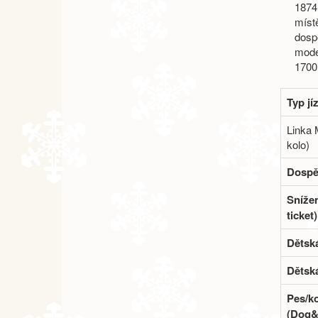
1874 
místě
dosp
moder
1700
Typ jí
Linka 
kolo)
Dospěl
Sníže
ticket)
Dětská
Dětsk
Pes/k
(Dog&