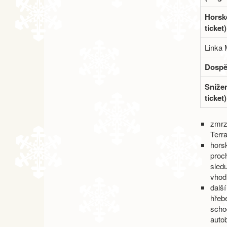
Horské
ticket)
Linka 
Dospěl
Sníže
ticket)
zmrzl
Terr
horsk
proc
sledu
vhodn
dalš
hřeb
scho
auto