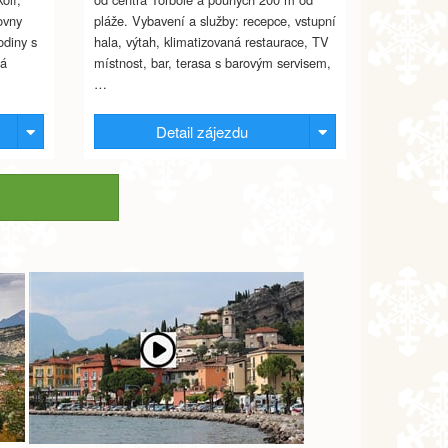
ovny
pláže. Vybavení a služby: recepce, vstupní
odiny s
hala, výtah, klimatizovaná restaurace, TV
má
místnost, bar, terasa s barovým servisem,
…
Detail zájezdu