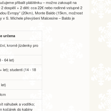
ručujeme přibalit pláštěnku – možno zakoupit na
é 2 dospělí + 2 děti: cca 22€ nebo rodinné vstupné 2
hradou Evropy“ (20km), Monte Baldo (15km, možnost
ty v S. Michele převýšení Malcesine – Baldo je
je určena
ční, kromě jízdenky pro
 - 64 let)
+ let); studenti (14 - 18
let)
20cm
ít náhubek a vodítko;
n kočárek do kabiny