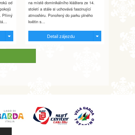
roků od
na místě dominikálního kláštera ze 14.
 pokojů
století a stále si uchovává fascinující
. Přímý
atmosféru. Ponořený do parku plného
atá…
květin s…
Detail zájezdu