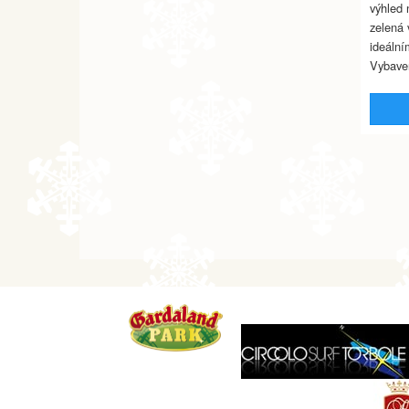
výhled 
zelená 
ideální
Vybave