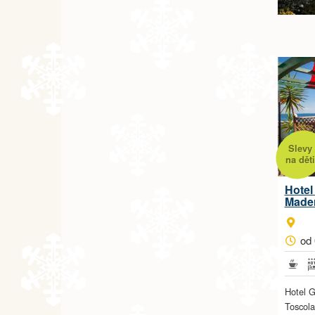
Slevy
na děti
Hotel
Made
od 
Hotel G
Toscol