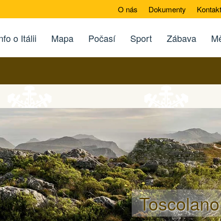
O nás
Dokumenty
Kontak
nfo o Itálii
Mapa
Počasí
Sport
Zábava
Mě
Toscolano