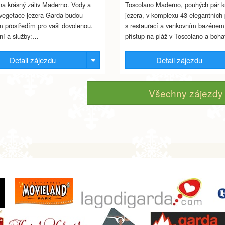
na krásný záliv Maderno. Vody a
Toscolano Maderno, pouhých pár k
vegetace jezera Garda budou
jezera, v komplexu 43 elegantních
m prostředím pro vaši dovolenou.
s restaurací a venkovním bazénem
ní a služby:…
přístup na pláž v Toscolano a boh
Detail zájezdu
Detail zájezdu
Všechny zájezdy