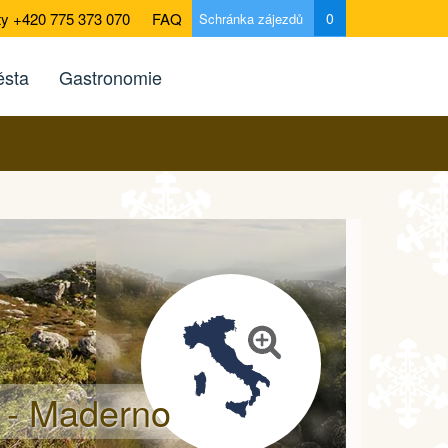
ty +420 775 373 070
FAQ
0
Schránka zájezdů
sta
Gastronomie
 - Maderno