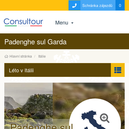
0
Schránka zájezdů
Menu
Padenghe sul Garda
Hlavní stránka
Itálie
Léto v Itálii
Padenghe sul