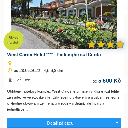
Slevy
na děti
West Garda Hotel **** - Padenghe sul Garda
od 28.05.2022 - 4,5,6,8 dní
5 500 Kč
od
Oblíbený hotelový komplex West Garda je umístěn v klidné rozhlehlé
zahradě, ve venkovské vile. Díky svému vybavení a službám se jedná
o vhodné ubytování zejména pro rodiny s dětmi, ale i páry a
jednotlivce…
Detail zájezdu