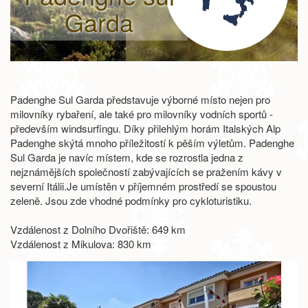
Garda
Padenghe Sul Garda představuje výborné místo nejen pro
milovníky rybaření, ale také pro milovníky vodních sportů -
především windsurfingu. Díky přilehlým horám Italských Alp
Padenghe skýtá mnoho příležitostí k pěším výletům. Padenghe
Sul Garda je navíc místem, kde se rozrostla jedna z
nejznámějších společností zabývajících se pražením kávy v
severní Itálii.Je umístěn v příjemném prostředí se spoustou
zeleně. Jsou zde vhodné podmínky pro cykloturistiku.
Vzdálenost z Dolního Dvořiště: 649 km
Vzdálenost z Mikulova: 830 km