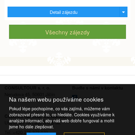
Detail zájezdu
Všechny zájezdy
CONSULTOUR s. r. o.
Buďte s námi v kontaktu
Nerudova 45, 50601 Jičín
Na našem webu používáme cookies
Pokud lépe pochopíme, co vás zajímá, můžeme vám
zobrazovat přesně to, co hledáte. Cookies využíváme k
Cestovní kancelář Consultour
analýze informací, aby náš web dobře fungoval a mohli
Ubytování na Lago di Garda.
jsme ho dále zlepšovat.
Tel.:+420 775 373 070