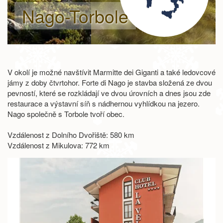
Nago-Torbole
V okolí je možné navštívit Marmitte dei Giganti a také ledovcové
jámy z doby čtvrtohor. Forte di Nago je stavba složená ze dvou
pevností, které se rozkládají ve dvou úrovních a dnes jsou zde
restaurace a výstavní síň s nádhernou vyhlídkou na jezero.
Nago společně s Torbole tvoří obec.
Vzdálenost z Dolního Dvořiště: 580 km
Vzdálenost z Mikulova: 772 km