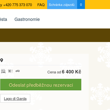
ty +420 775 373 070
FAQ
0
Schránka zájezdů
sta
Gastronomie
6 400 Kč
Cena od
Odeslat předběžnou rezervaci
Lago di Garda