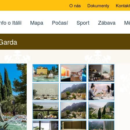
O nás
Dokumenty
Kontak
nfo o Itálii
Mapa
Počasí
Sport
Zábava
Mě
 Garda