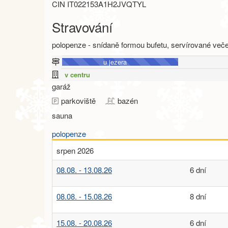
CIN IT022153A1H2JVQTYL
Stravování
polopenze - snídaně formou bufetu, servírované več
u jezera
v centru
garáž
parkoviště
bazén
sauna
polopenze
srpen 2026
08.08. - 13.08.26
6 dní
08.08. - 15.08.26
8 dní
15.08. - 20.08.26
6 dní