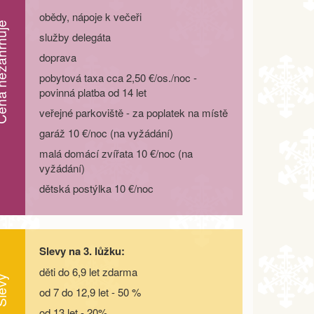
obědy, nápoje k večeři
zahrnuje
služby delegáta
doprava
pobytová taxa cca 2,50 €/os./noc -
povinná platba od 14 let
veřejné parkoviště - za poplatek na místě
garáž 10 €/noc (na vyžádání)
malá domácí zvířata 10 €/noc (na
vyžádání)
dětská postýlka 10 €/noc
Slevy na 3. lůžku:
děti do 6,9 let zdarma
evy
od 7 do 12,9 let - 50 %
od 13 let - 20%