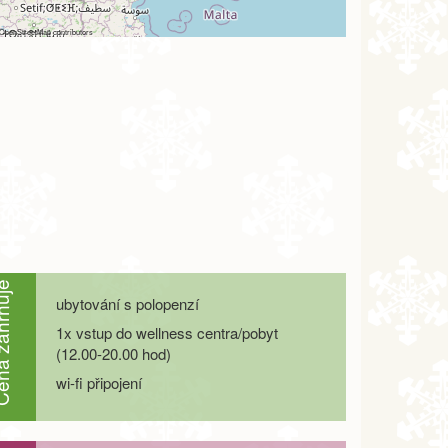
OpenStreetMap
contributors
ahrnuje
ubytování s polopenzí
1x vstup do wellness centra/pobyt
(12.00-20.00 hod)
wi-fi připojení