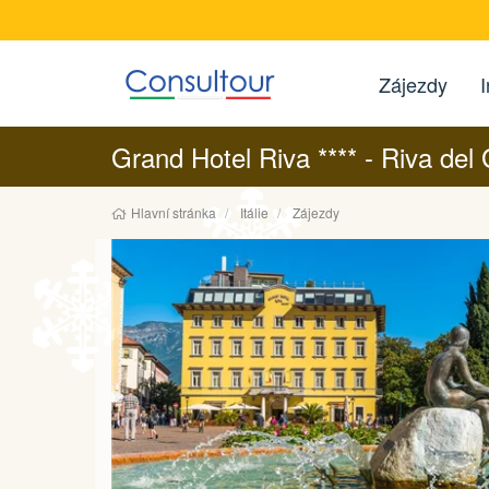
Zájezdy
I
Grand Hotel Riva **** - Riva del
Hlavní stránka
Itálie
Zájezdy