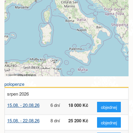
©
OpenStreetMap
contributors
polopenze
srpen 2026
15.08. - 20.08.26
6 dní
18 000 Kč
objednej
15.08. - 22.08.26
8 dní
25 200 Kč
objednej