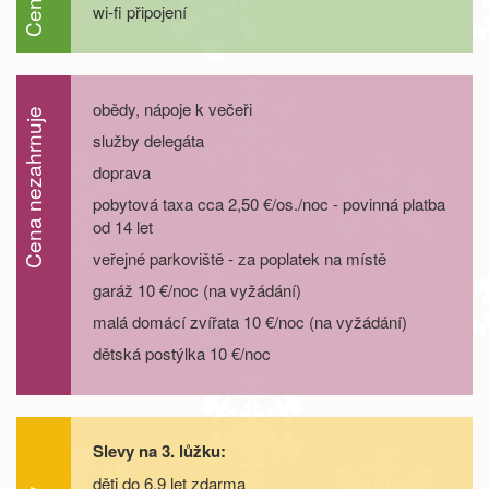
wi-fi připojení
20.09. - 25.09.26
6 dní
15 000 Kč
objednej
20.09. - 27.09.26
8 dní
20 900 Kč
objednej
obědy, nápoje k večeři
Cena nezahrnuje
26.09. - 29.09.26
4 dny
7 200 Kč
objednej
služby delegáta
doprava
26.09. - 30.09.26
5 dní
9 600 Kč
objednej
pobytová taxa cca 2,50 €/os./noc - povinná platba
od 14 let
26.09. - 01.10.26
6 dní
12 000 Kč
objednej
veřejné parkoviště - za poplatek na místě
garáž 10 €/noc (na vyžádání)
26.09. - 03.10.26
8 dní
16 800 Kč
objednej
malá domácí zvířata 10 €/noc (na vyžádání)
dětská postýlka 10 €/noc
říjen 2026
04.10. - 07.10.26
4 dny
7 200 Kč
objednej
Slevy na 3. lůžku:
04.10. - 08.10.26
5 dní
9 600 Kč
objednej
děti do 6,9 let zdarma