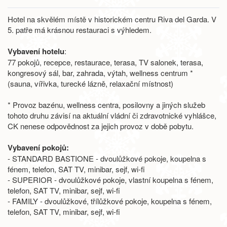
Hotel na skvělém místě v historickém centru Riva del Garda. V
5. patře má krásnou restauraci s výhledem.
Vybavení hotelu
:
77 pokojů, recepce, restaurace, terasa, TV salonek, terasa,
kongresový sál, bar, zahrada, výtah, wellness centrum *
(sauna, vířivka, turecké lázně, relaxační místnost)
* Provoz bazénu, wellness centra, posilovny a jiných služeb
tohoto druhu závisí na aktuální vládní či zdravotnické vyhlášce,
CK nenese odpovědnost za jejich provoz v době pobytu.
Vybavení pokojů:
- STANDARD BASTIONE - dvoulůžkové pokoje, koupelna s
fénem, telefon, SAT TV, minibar, sejf, wi-fi
- SUPERIOR - dvoulůžkové pokoje, vlastní koupelna s fénem,
telefon, SAT TV, minibar, sejf, wi-fi
- FAMILY - dvoulůžkové, třílůžkové pokoje, koupelna s fénem,
telefon, SAT TV, minibar, sejf, wi-fi