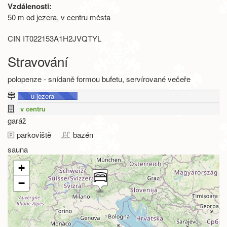
Vzdálenosti:
50 m od jezera, v centru města
CIN IT022153A1H2JVQTYL
Stravování
polopenze - snídaně formou bufetu, servírované večeře
u jezera
v centru
garáž
parkoviště
bazén
sauna
+
−