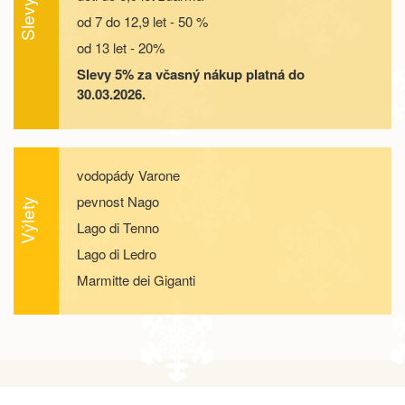
Slevy
04.10. - 09.10.26
6 dní
12 000 Kč
od 7 do 12,9 let - 50 %
objednej
od 13 let - 20%
04.10. - 11.10.26
8 dní
16 800 Kč
objednej
Slevy 5% za včasný nákup platná do
30.03.2026.
10.10. - 13.10.26
4 dny
6 400 Kč
objednej
10.10. - 14.10.26
5 dní
8 500 Kč
objednej
vodopády Varone
pevnost Nago
Výlety
10.10. - 15.10.26
6 dní
10 700 Kč
objednej
Lago di Tenno
Lago di Ledro
10.10. - 17.10.26
8 dní
14 900 Kč
objednej
Marmitte dei Giganti