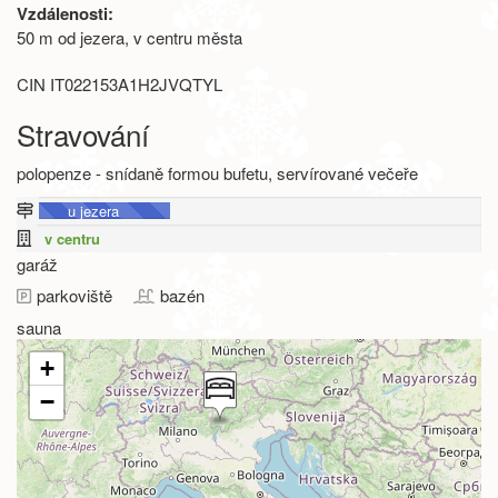
Vzdálenosti:
50 m od jezera, v centru města
CIN IT022153A1H2JVQTYL
Stravování
polopenze - snídaně formou bufetu, servírované večeře
u jezera
v centru
garáž
parkoviště
bazén
sauna
+
−