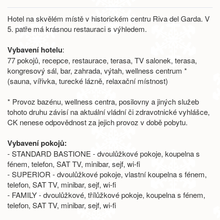
Hotel na skvělém místě v historickém centru Riva del Garda. V
5. patře má krásnou restauraci s výhledem.
Vybavení hotelu
:
77 pokojů, recepce, restaurace, terasa, TV salonek, terasa,
kongresový sál, bar, zahrada, výtah, wellness centrum *
(sauna, vířivka, turecké lázně, relaxační místnost)
* Provoz bazénu, wellness centra, posilovny a jiných služeb
tohoto druhu závisí na aktuální vládní či zdravotnické vyhlášce,
CK nenese odpovědnost za jejich provoz v době pobytu.
Vybavení pokojů:
- STANDARD BASTIONE - dvoulůžkové pokoje, koupelna s
fénem, telefon, SAT TV, minibar, sejf, wi-fi
- SUPERIOR - dvoulůžkové pokoje, vlastní koupelna s fénem,
telefon, SAT TV, minibar, sejf, wi-fi
- FAMILY - dvoulůžkové, třílůžkové pokoje, koupelna s fénem,
telefon, SAT TV, minibar, sejf, wi-fi