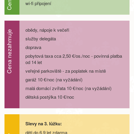
wi-fi připojení
12.09. - 17.09.26
6 dní
15 000 Kč
objednej
12.09. - 19.09.26
8 dní
20 900 Kč
objednej
obědy, nápoje k večeři
Cena nezahrnuje
20.09. - 25.09.26
6 dní
15 000 Kč
objednej
služby delegáta
doprava
20.09. - 27.09.26
8 dní
20 900 Kč
objednej
pobytová taxa cca 2,50 €/os./noc - povinná platba
od 14 let
26.09. - 29.09.26
4 dny
7 200 Kč
objednej
veřejné parkoviště - za poplatek na místě
garáž 10 €/noc (na vyžádání)
26.09. - 30.09.26
5 dní
9 600 Kč
objednej
malá domácí zvířata 10 €/noc (na vyžádání)
dětská postýlka 10 €/noc
26.09. - 01.10.26
6 dní
12 000 Kč
objednej
26.09. - 03.10.26
8 dní
16 800 Kč
objednej
Slevy na 3. lůžku:
říjen 2026
děti do 6,9 let zdarma