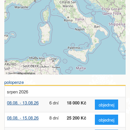
©
OpenStreetMap
contributors
polopenze
srpen 2026
08.08. - 13.08.26
6 dní
18 000 Kč
objednej
08.08. - 15.08.26
8 dní
25 200 Kč
objednej