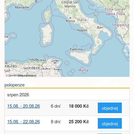
©
OpenStreetMap
contributors
polopenze
srpen 2026
15.08. - 20.08.26
6 dní
18 000 Kč
objednej
15.08. - 22.08.26
8 dní
25 200 Kč
objednej