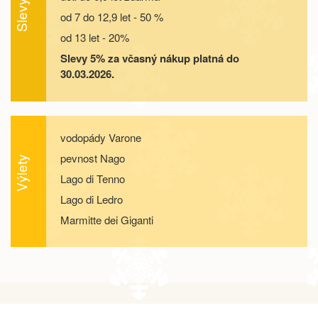
Slevy
04.10. - 09.10.26
6 dní
12 000 Kč
od 7 do 12,9 let - 50 %
objednej
od 13 let - 20%
04.10. - 11.10.26
8 dní
16 800 Kč
objednej
Slevy 5% za včasný nákup platná do
30.03.2026.
10.10. - 13.10.26
4 dny
6 400 Kč
objednej
10.10. - 14.10.26
5 dní
8 500 Kč
objednej
vodopády Varone
pevnost Nago
Výlety
10.10. - 15.10.26
6 dní
10 700 Kč
objednej
Lago di Tenno
Lago di Ledro
10.10. - 17.10.26
8 dní
14 900 Kč
objednej
Marmitte dei Giganti