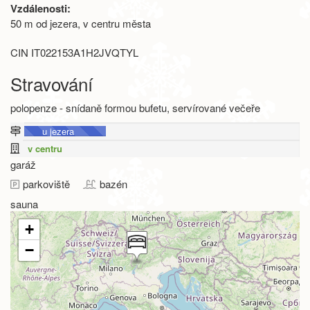
Vzdálenosti:
50 m od jezera, v centru města
CIN IT022153A1H2JVQTYL
Stravování
polopenze - snídaně formou bufetu, servírované večeře
u jezera
v centru
garáž
parkoviště
bazén
sauna
+
−