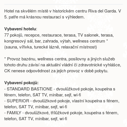
Hotel na skvělém místě v historickém centru Riva del Garda. V
5. patře má krásnou restauraci s výhledem.
Vybavení hotelu
:
77 pokojů, recepce, restaurace, terasa, TV salonek, terasa,
kongresový sál, bar, zahrada, výtah, wellness centrum *
(sauna, vířivka, turecké lázně, relaxační místnost)
* Provoz bazénu, wellness centra, posilovny a jiných služeb
tohoto druhu závisí na aktuální vládní či zdravotnické vyhlášce,
CK nenese odpovědnost za jejich provoz v době pobytu.
Vybavení pokojů:
- STANDARD BASTIONE - dvoulůžkové pokoje, koupelna s
fénem, telefon, SAT TV, minibar, sejf, wi-fi
- SUPERIOR - dvoulůžkové pokoje, vlastní koupelna s fénem,
telefon, SAT TV, minibar, sejf, wi-fi
- FAMILY - dvoulůžkové, třílůžkové pokoje, koupelna s fénem,
telefon, SAT TV, minibar, sejf, wi-fi