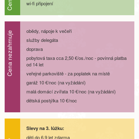
wi-fi připojení
20.09. - 25.09.26
6 dní
15 000 Kč
objednej
20.09. - 27.09.26
8 dní
20 900 Kč
objednej
obědy, nápoje k večeři
Cena nezahrnuje
26.09. - 29.09.26
4 dny
7 200 Kč
objednej
služby delegáta
doprava
26.09. - 30.09.26
5 dní
9 600 Kč
objednej
pobytová taxa cca 2,50 €/os./noc - povinná platba
od 14 let
26.09. - 01.10.26
6 dní
12 000 Kč
objednej
veřejné parkoviště - za poplatek na místě
garáž 10 €/noc (na vyžádání)
26.09. - 03.10.26
8 dní
16 800 Kč
objednej
malá domácí zvířata 10 €/noc (na vyžádání)
dětská postýlka 10 €/noc
říjen 2026
04.10. - 07.10.26
4 dny
7 200 Kč
objednej
Slevy na 3. lůžku:
04.10. - 08.10.26
5 dní
9 600 Kč
objednej
děti do 6,9 let zdarma