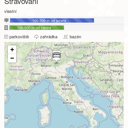
Stravování
vlastní
100-300 m od jezera
100-500 m od centra
parkoviště
zahrádka
bazén
+
−