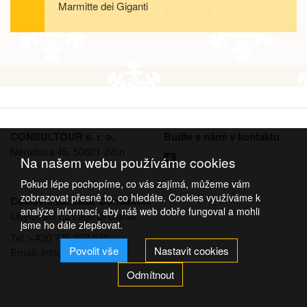
Marmitte dei Giganti
CONSULTOUR s. r. o.
Buďte s námi v kontaktu
Nerudova 45, 50601 Jičín
Na našem webu používáme cookies
Pokud lépe pochopíme, co vás zajímá, můžeme vám
zobrazovat přesně to, co hledáte. Cookies využíváme k
Cestovní kancelář Consultour
analýze informací, aby náš web dobře fungoval a mohli
Ubytování na Lago di Garda.
jsme ho dále zlepšovat.
Tel.:+420 775 373 070
Povolit vše
Nastavit cookies
Email:
info@consultour.cz
Odmítnout