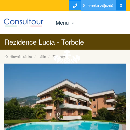
0
Schránka zájezdů
Menu
Rezidence Lucia - Torbole
Hlavní stránka
Itálie
Zájezdy