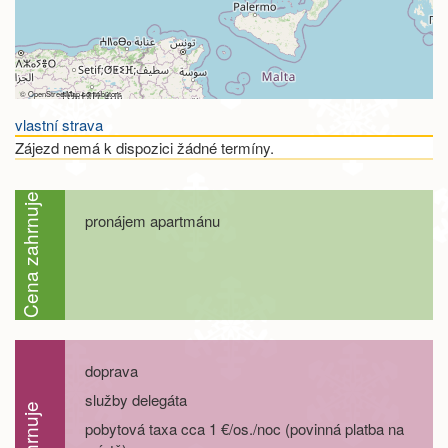
©
OpenStreetMap
contributors
vlastní strava
Zájezd nemá k dispozici žádné termíny.
Cena zahrnuje
pronájem apartmánu
doprava
služby delegáta
pobytová taxa cca 1 €/os./noc (povinná platba na