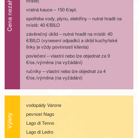
Cena nezahrnuje
místě)
vratná kauce – 150 €/apt.
spotřeba vody, plynu, elektřiny – nutné hradit na
místě: 40 €/BILO
závěrečný úklid – nutné hradit na místě: 40
€/BILO (vynesení odpadků a úklid kuchyňské
linky je vždy povinností klienta)
povlečení – vlastní nebo lze objednat za 9
€/os./výměna (na vyžádání)
ručníky – vlastní nebo lze objednat za 4
€/os./výměna (na vyžádání)
vodopády Varone
pevnost Nago
Výlety
Lago di Tenno
Lago di Ledro