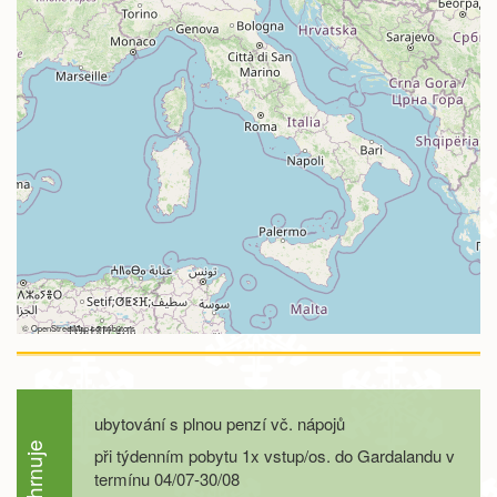
©
OpenStreetMap
contributors
ubytování s plnou penzí vč. nápojů
při týdenním pobytu 1x vstup/os. do Gardalandu v
termínu 04/07-30/08