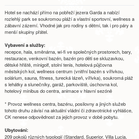
Hotel se nachází přímo na pobřeží jezera Garda a nabízí
rozlehlý park se soukromou pláží a vlastní sportovní, wellness a
zábavní zázemí. Vhodné jak pro rodiny s dětmi, tak i pro páry a
menší skupiny přátel.
Vybavení a služby:
recepce, hala, směnárna, wi-fi ve společných prostorech, bary,
restaurace, venkovní bazén, bazén pro děti se skluzavkou,
dětské hřiště, minigolf, stolní tenis, hotelová půjčovna
městských kol, wellness centrum (vnitřní bazén s vířivkou,
solárium, sauna, fitness, turecká lázeň, vířivka), soukromá pláž
s lehátky a slunečníky, garáž, parkoviště, úschovna kol,
hotelový minibus do centra, animace v hlavní sezóně
* Provoz wellness centra, bazénu, posilovny a jiných služeb
tohoto druhu závisí na aktuální vládní či zdravotnické vyhlášce,
CK nenese odpovědnost za jejich provoz v době pobytu.
Ubytování:
209 pokojů různých typologií (Standard, Superior, Villa Lucia,