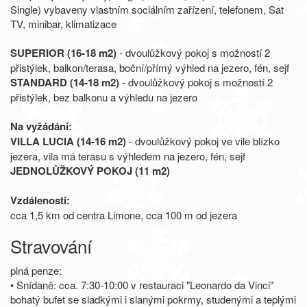
Single) vybaveny vlastním sociálním zařízení, telefonem, Sat
TV, minibar, klimatizace
SUPERIOR (16-18 m2)
- dvoulůžkový pokoj s možností 2
přistýlek, balkon/terasa, boční/přímý výhled na jezero, fén, sejf
STANDARD (14-18 m2)
- dvoulůžkový pokoj s možností 2
přistýlek, bez balkonu a výhledu na jezero
Na vyžádání:
VILLA LUCIA (14-16 m2)
- dvoulůžkový pokoj ve vile blízko
jezera, vila má terasu s výhledem na jezero, fén, sejf
JEDNOLŮŽKOVÝ POKOJ (11 m2)
Vzdálenosti:
cca 1,5 km od centra Limone, cca 100 m od jezera
Stravování
plná penze:
• Snídaně: cca. 7:30-10:00 v restauraci "Leonardo da Vinci"
bohatý bufet se sladkými i slanými pokrmy, studenými a teplými