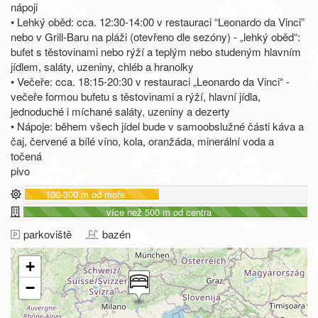
nápoji
• Lehký oběd: cca. 12:30-14:00 v restauraci “Leonardo da Vinci”
nebo v Grill-Baru na pláži (otevřeno dle sezóny) - „lehký oběd“:
bufet s těstovinami nebo rýží a teplým nebo studeným hlavním
jídlem, saláty, uzeniny, chléb a hranolky
• Večeře: cca. 18:15-20:30 v restauraci „Leonardo da Vinci“ -
večeře formou bufetu s těstovinami a rýží, hlavní jídla,
jednoduché i míchané saláty, uzeniny a dezerty
• Nápoje: během všech jídel bude v samoobslužné části káva a
čaj, červené a bílé víno, kola, oranžáda, minerální voda a
točená
pivo
100-300 m od moře
více než 500 m od centra
parkoviště
bazén
+
−