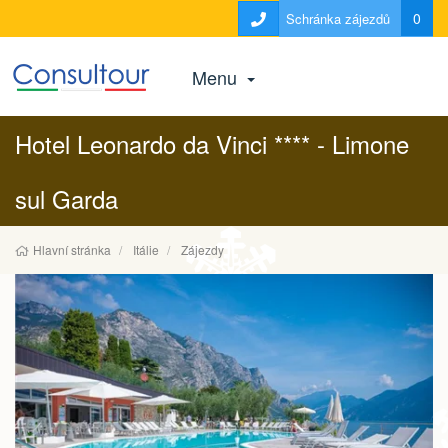
0
Schránka zájezdů
Menu
Hotel Leonardo da Vinci **** - Limone
sul Garda
Hlavní stránka
Itálie
Zájezdy