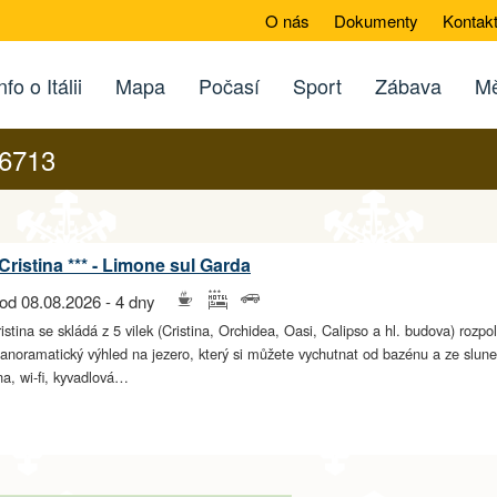
O nás
Dokumenty
Kontak
nfo o Itálii
Mapa
Počasí
Sport
Zábava
Mě
26713
Cristina *** - Limone sul Garda
od 08.08.2026 - 4 dny
istina se skládá z 5 vilek (Cristina, Orchidea, Oasi, Calipso a hl. budova) roz
panoramatický výhled na jezero, který si můžete vychutnat od bazénu a ze slune
a, wi-fi, kyvadlová…