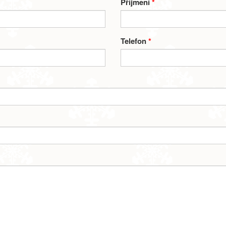
Příjmení
*
Telefon
*