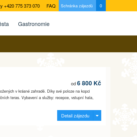
ty +420 775 373 070
FAQ
0
Schránka zájezdů
sta
Gastronomie
6 800 Kč
od
položených v krásné zahradě. Díky své poloze na kopci
čních teras. Vybavení a služby: recepce, vstupní hala,
Detail zájezdu