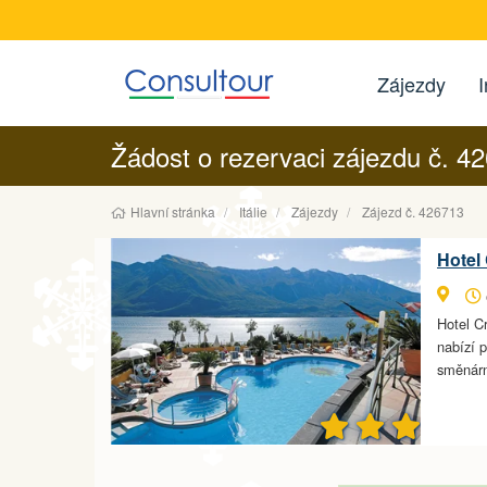
Zájezdy
I
Žádost o rezervaci zájezdu č. 4
Hlavní stránka
Itálie
Zájezdy
Zájezd č. 426713
Hotel 
Hotel Cr
nabízí 
směnárn