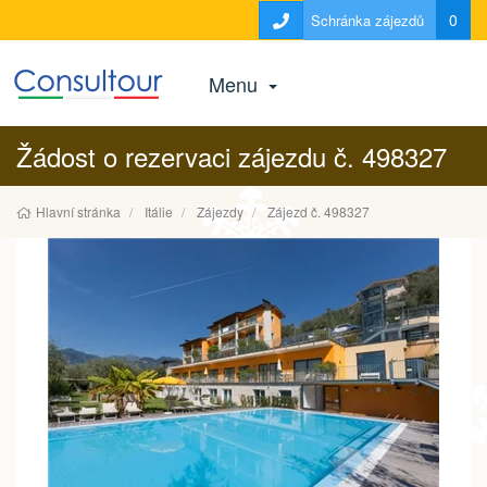
0
Schránka zájezdů
Menu
Žádost o rezervaci zájezdu č. 498327
Hlavní stránka
Itálie
Zájezdy
Zájezd č. 498327