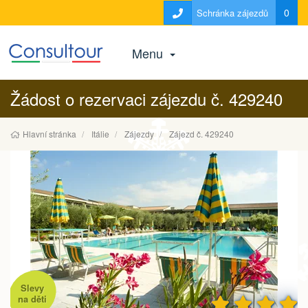
0
Schránka zájezdů
Menu
Žádost o rezervaci zájezdu č. 429240
Hlavní stránka
Itálie
Zájezdy
Zájezd č. 429240
Slevy
na děti