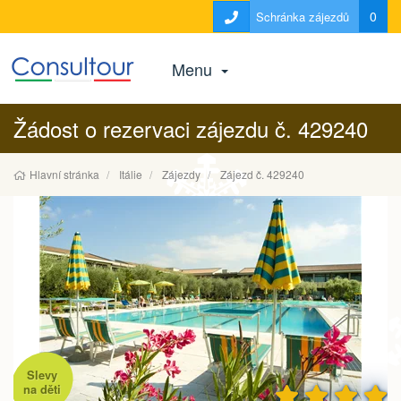
0
Schránka zájezdů
Menu
Žádost o rezervaci zájezdu č. 429240
Hlavní stránka
Itálie
Zájezdy
Zájezd č. 429240
Slevy
na děti