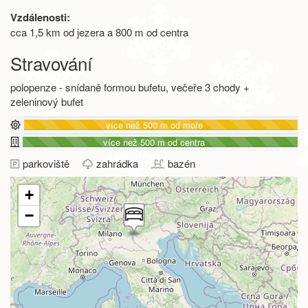
Vzdálenosti:
cca 1,5 km od jezera a 800 m od centra
Stravování
polopenze - snídaně formou bufetu, večeře 3 chody +
zeleninový bufet
více než 500 m od moře
více než 500 m od centra
parkoviště
zahrádka
bazén
+
−