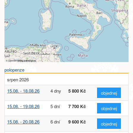
©
OpenStreetMap
contributors
polopenze
srpen 2026
15.08. - 18.08.26
4 dny
5 800 Kč
objednej
15.08. - 19.08.26
5 dní
7 700 Kč
objednej
15.08. - 20.08.26
6 dní
9 600 Kč
objednej