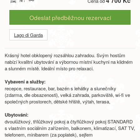
4 700 Kč
Cena od
Odeslat předběžnou rezervaci
Lago di Garda
Krásný hotel obklopený rozsáhlou zahradou. Svým hostům
nabízí kvalitní ubytování a výbornou místní kuchyni na klidném
a slunném místě. Ideální místo pro relaxaci.
Vybavení a služby:
recepce, restaurace, bar, bazén s lehátky a slunečníky
(zdarma, dle obsazenosti), velká zahrada, parkoviště, wi-fi ve
společných prostorech, dětské hřiště, výtah, terasa,
Ubytování:
dvoulůžkový, třílůžkový pokoj a čtyřlůžkový pokoj STANDARD
s vlastním sociálním zařízením, balkonem, klimatizací, SAT TV,
telefonem, minibarem (za poplatek), sejfem