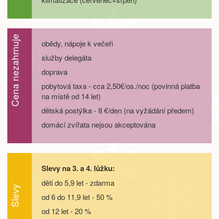
září 2026
05.09. - 08.09.26
4 dny
5 600 Kč
objednej
Cena nezahrnuje
obědy, nápoje k večeři
služby delegáta
05.09. - 09.09.26
5 dní
7 400 Kč
objednej
doprava
05.09. - 10.09.26
pobytová taxa - cca 2,50€/os./noc (povinná platba
6 dní
9 300 Kč
objednej
na místě od 14 let)
dětská postýlka - 8 €/den (na vyžádání předem)
05.09. - 12.09.26
8 dní
13 000 Kč
objednej
domácí zvířata nejsou akceptována
12.09. - 15.09.26
4 dny
5 600 Kč
objednej
12.09. - 16.09.26
5 dní
7 400 Kč
objednej
Slevy na 3. a 4. lůžku:
děti do 5,9 let - zdarma
12.09. - 17.09.26
6 dní
9 300 Kč
Slevy
objednej
od 6 do 11,9 let - 50 %
od 12 let - 20 %
12.09. - 19.09.26
8 dní
13 000 Kč
objednej