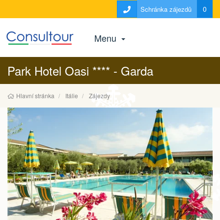
0
Schránka zájezdů
Menu
Park Hotel Oasi **** - Garda
Hlavní stránka
Itálie
Zájezdy