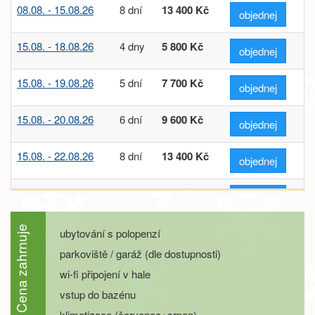
08.08. - 15.08.26
8 dní
13 400 Kč
objednej
15.08. - 18.08.26
4 dny
5 800 Kč
objednej
15.08. - 19.08.26
5 dní
7 700 Kč
objednej
15.08. - 20.08.26
6 dní
9 600 Kč
objednej
15.08. - 22.08.26
8 dní
13 400 Kč
objednej
22.08. - 25.08.26
4 dny
5 800 Kč
objednej
22.08. - 26.08.26
5 dní
7 700 Kč
Cena zahrnuje
ubytování s polopenzí
objednej
parkoviště / garáž (dle dostupnosti)
22.08. - 27.08.26
6 dní
9 600 Kč
objednej
wi-fi připojení v hale
vstup do bazénu
22.08. - 29.08.26
8 dní
13 400 Kč
objednej
klimatizace (červenec+srpen)