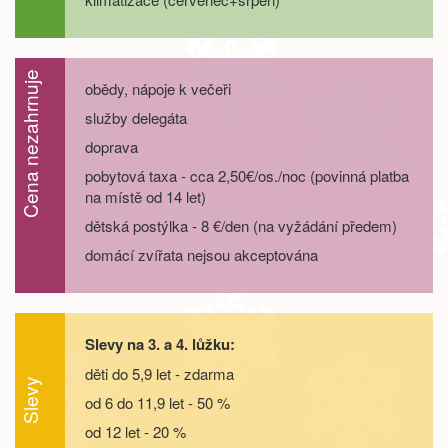
29.08. - 01.09.26
4 dny
5 600 Kč
objednej
Cena nezahrnuje
29.08. - 02.09.26
5 dní
7 400 Kč
obědy, nápoje k večeři
objednej
služby delegáta
29.08. - 03.09.26
6 dní
9 300 Kč
objednej
doprava
pobytová taxa - cca 2,50€/os./noc (povinná platba
29.08. - 05.09.26
8 dní
13 000 Kč
na místě od 14 let)
objednej
dětská postýlka - 8 €/den (na vyžádání předem)
září 2026
domácí zvířata nejsou akceptována
05.09. - 08.09.26
4 dny
5 600 Kč
objednej
05.09. - 09.09.26
5 dní
7 400 Kč
objednej
Slevy na 3. a 4. lůžku:
děti do 5,9 let - zdarma
05.09. - 10.09.26
6 dní
9 300 Kč
Slevy
objednej
od 6 do 11,9 let - 50 %
od 12 let - 20 %
05.09. - 12.09.26
8 dní
13 000 Kč
objednej