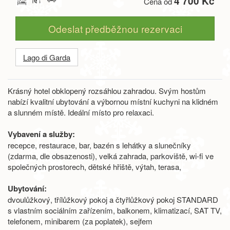
4 700 Kč
Cena od
Odeslat předběžnou rezervaci
Lago di Garda
Krásný hotel obklopený rozsáhlou zahradou. Svým hostům
nabízí kvalitní ubytování a výbornou místní kuchyni na klidném
a slunném místě. Ideální místo pro relaxaci.
Vybavení a služby:
recepce, restaurace, bar, bazén s lehátky a slunečníky
(zdarma, dle obsazenosti), velká zahrada, parkoviště, wi-fi ve
společných prostorech, dětské hřiště, výtah, terasa,
Ubytování:
dvoulůžkový, třílůžkový pokoj a čtyřlůžkový pokoj STANDARD
s vlastním sociálním zařízením, balkonem, klimatizací, SAT TV,
telefonem, minibarem (za poplatek), sejfem