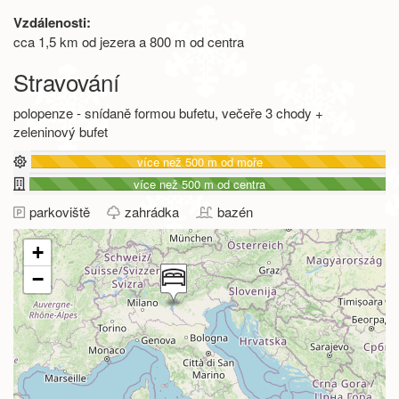
Vzdálenosti:
cca 1,5 km od jezera a 800 m od centra
Stravování
polopenze - snídaně formou bufetu, večeře 3 chody +
zeleninový bufet
více než 500 m od moře
více než 500 m od centra
parkoviště
zahrádka
bazén
+
−