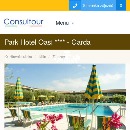
0
Schránka zájezdů
Menu
Park Hotel Oasi **** - Garda
Hlavní stránka
Itálie
Zájezdy