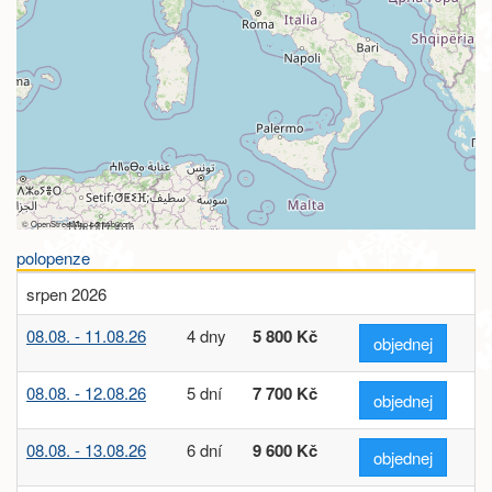
©
OpenStreetMap
contributors
polopenze
srpen 2026
08.08. - 11.08.26
4 dny
5 800 Kč
objednej
08.08. - 12.08.26
5 dní
7 700 Kč
objednej
08.08. - 13.08.26
6 dní
9 600 Kč
objednej