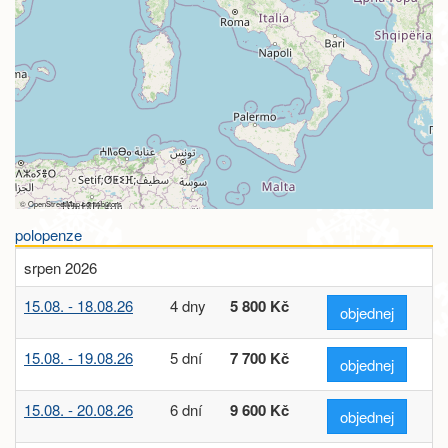
©
OpenStreetMap
contributors
polopenze
srpen 2026
15.08. - 18.08.26
4 dny
5 800 Kč
objednej
15.08. - 19.08.26
5 dní
7 700 Kč
objednej
15.08. - 20.08.26
6 dní
9 600 Kč
objednej