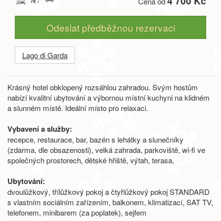
4 700 Kč
Cena od
Odeslat předběžnou rezervaci
Lago di Garda
Krásný hotel obklopený rozsáhlou zahradou. Svým hostům
nabízí kvalitní ubytování a výbornou místní kuchyni na klidném
a slunném místě. Ideální místo pro relaxaci.
Vybavení a služby:
recepce, restaurace, bar, bazén s lehátky a slunečníky
(zdarma, dle obsazenosti), velká zahrada, parkoviště, wi-fi ve
společných prostorech, dětské hřiště, výtah, terasa,
Ubytování:
dvoulůžkový, třílůžkový pokoj a čtyřlůžkový pokoj STANDARD
s vlastním sociálním zařízením, balkonem, klimatizací, SAT TV,
telefonem, minibarem (za poplatek), sejfem