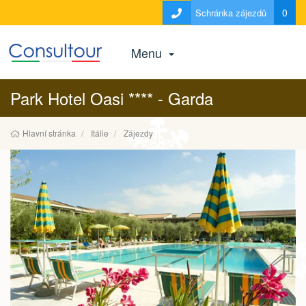
0
Schránka zájezdů
Menu
Park Hotel Oasi **** - Garda
Hlavní stránka
Itálie
Zájezdy