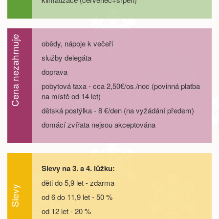
září 2026
05.09. - 08.09.26
4 dny
5 600 Kč
objednej
Cena nezahrnuje
obědy, nápoje k večeři
služby delegáta
05.09. - 09.09.26
5 dní
7 400 Kč
objednej
doprava
05.09. - 10.09.26
pobytová taxa - cca 2,50€/os./noc (povinná platba
6 dní
9 300 Kč
objednej
na místě od 14 let)
dětská postýlka - 8 €/den (na vyžádání předem)
05.09. - 12.09.26
8 dní
13 000 Kč
objednej
domácí zvířata nejsou akceptována
12.09. - 15.09.26
4 dny
5 600 Kč
objednej
12.09. - 16.09.26
5 dní
7 400 Kč
objednej
Slevy na 3. a 4. lůžku:
děti do 5,9 let - zdarma
12.09. - 17.09.26
6 dní
9 300 Kč
Slevy
objednej
od 6 do 11,9 let - 50 %
od 12 let - 20 %
12.09. - 19.09.26
8 dní
13 000 Kč
objednej