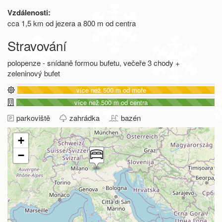
Vzdálenosti:
cca 1,5 km od jezera a 800 m od centra
Stravování
polopenze - snídaně formou bufetu, večeře 3 chody +
zeleninový bufet
více než 500 m od moře
více než 500 m od centra
parkoviště
zahrádka
bazén
+
−