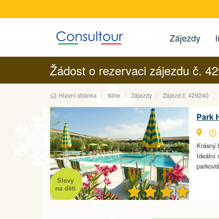
Zájezdy
I
Žádost o rezervaci zájezdu č. 4
Hlavní stránka
Itálie
Zájezdy
Zájezd č. 429240
Park H
Krásný 
Ideální 
parkoviš
Slevy
na děti