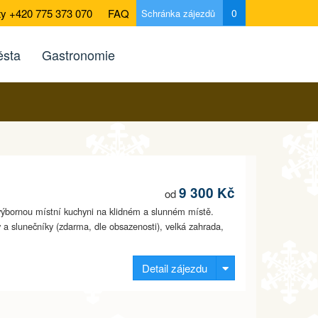
ty +420 775 373 070
FAQ
0
Schránka zájezdů
sta
Gastronomie
9 300 Kč
od
výbornou místní kuchyni na klidném a slunném místě.
y a slunečníky (zdarma, dle obsazenosti), velká zahrada,
Detail zájezdu