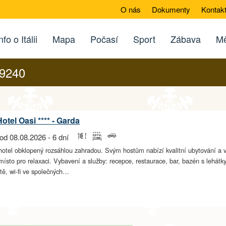
O nás
Dokumenty
Kontak
nfo o Itálii
Mapa
Počasí
Sport
Zábava
Mě
29240
otel Oasi **** - Garda
od 08.08.2026 - 6 dní
hotel obklopený rozsáhlou zahradou. Svým hostům nabízí kvalitní ubytování a 
místo pro relaxaci. Vybavení a služby: recepce, restaurace, bar, bazén s lehátk
tě, wi-fi ve společných…